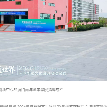
際創新中心於廈門南洋職業學院揭牌成立
服聯通世界·2026環球華服文化盛典”啓動儀式在廈門南洋職業學