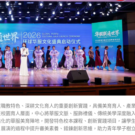
足職教特色、深耕文化育人的重要創新實踐，具備美育育人、產
在校園育人層面，中心將華服文脈、服飾禮儀、傳統美學深度融
態化的華服美育陣地，開發特色校本課程、創新實踐項目，讓學
、展演的過程中提升審美素養、錘鍊創新思維，助力青年學子樹