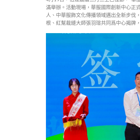
滿舉辦。活動現場，華服國際創新中心正
人、中華服飾文化傳播領域邁出全新步伐
根、紅幫裁縫大師張羽瑄共同爲中心揭牌