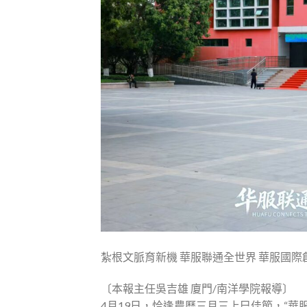
紮根文脈育新機 華服聯通全世界 華服國
〔本報主任吳吉雄 廈門/南洋學院報導〕
4月19日，恰逢農曆三月三上巳佳節，“華