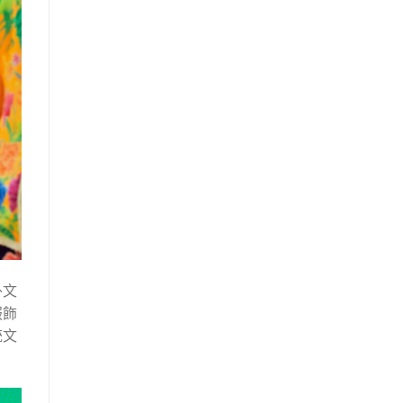
外文
服飾
統文