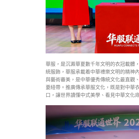
華服，是沉澱華夏數千年文明的衣冠載體
統服飾，華服承載着中華禮樂文明的精神
與藝術審美，是中華優秀傳統文化最直觀
要紐帶。推廣傳承華服文化，既是對中華
口，讓世界讀懂中式美學、看見中華文化