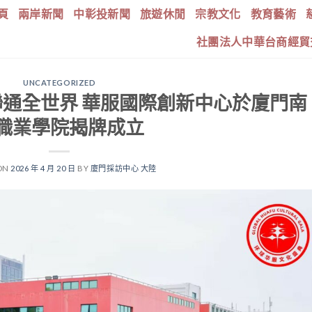
頁
兩岸新聞
中彰投新聞
旅遊休閒
宗教文化
教育藝術
社團法人中華台商經貿
UNCATEGORIZED
聯通全世界 華服國際創新中心於廈門南
職業學院揭牌成立
ON
2026 年 4 月 20 日
BY
廈門採訪中心 大陸