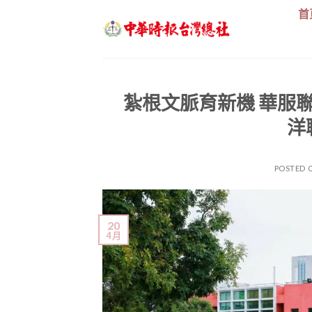
Skip
首
to
content
紮根文脈育新機 華服
洋
POSTED 
20
4 月