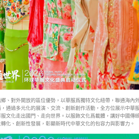
僑鄉、對外開放的區位優勢，以華服爲獨特文化紐帶，聯通海內
播，通過多元化的展演、交流、創新創作活動，全方位展示中華
華服文化走出國門、走向世界。以服飾文化爲載體，講好中國傳
性轉化、創新性發展，彰顯新時代中華文化的包容力與影響力。