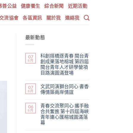
慈善公益
健康養生
綜合新聞
近期活動
交流協會
各區資訊
關於我
連絡我
最新動態
科創搭橋逐青春 閩台青
07
8 月
創成果落地榕城 第四屆
閩台青年人才研學營項
目路演圓滿登場
文武同演獅台同心 書香
07
8 月
傳情築兩岸情誼
青春交流聚同心 攜手融
06
8 月
合共奮進 第十四屆海峽
青年連心匯榕城圓滿落
幕