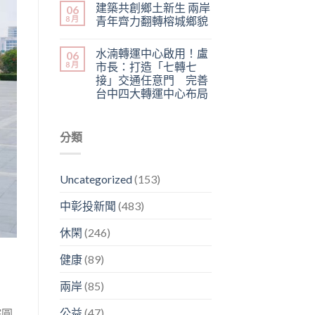
建築共創鄉土新生 兩岸
06
8 月
青年齊力翻轉榕城鄉貌
水湳轉運中心啟用！盧
06
8 月
市長：打造「七轉七
接」交通任意門 完善
台中四大轉運中心布局
分類
Uncategorized
(153)
中彰投新聞
(483)
休閑
(246)
健康
(89)
兩岸
(85)
公益
(47)
院圓