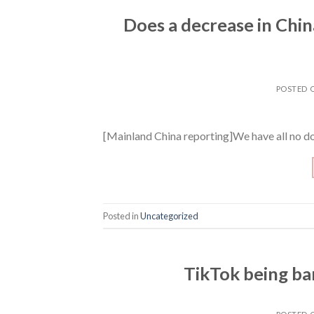
Does a decrease in Chi
POSTED 
[Mainland China reporting]We have all no d
Posted in
Uncategorized
TikTok being ban