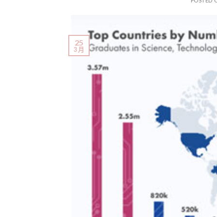
POSTED 
25
3 月