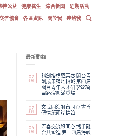
慈善公益
健康養生
綜合新聞
近期活動
交流協會
各區資訊
關於我
連絡我
最新動態
科創搭橋逐青春 閩台青
07
8 月
創成果落地榕城 第四屆
閩台青年人才研學營項
目路演圓滿登場
文武同演獅台同心 書香
07
8 月
傳情築兩岸情誼
青春交流聚同心 攜手融
06
8 月
合共奮進 第十四屆海峽