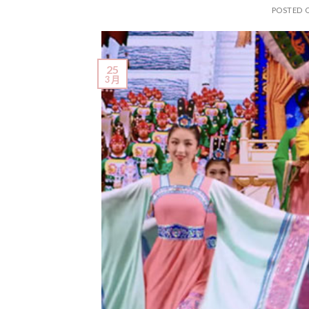
POSTED 
25
3 月