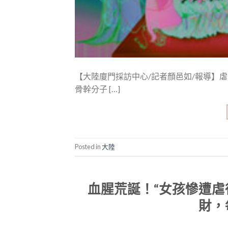
【大陸廈門採訪中心/記者顏邑如/報導】
骨幹分子 […]
Posted in
大陸
血腥荒誕！“女孩慘遭虐
財，