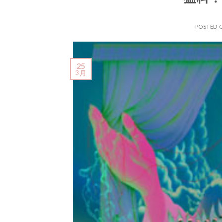
POSTED 
25
3 月