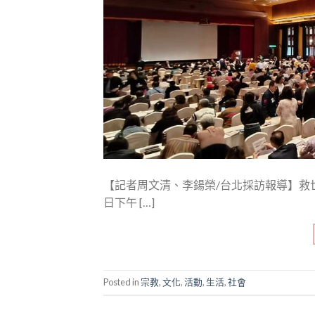
【記者周文清、李鍚榮/台北採訪報導】救世
日下午 […]
Posted in
宗教
,
文化
,
活動
,
生活
,
社會