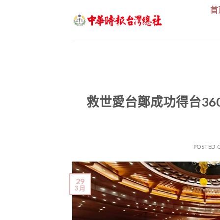
Skip
首
to
content
救世愛台鄭成功得台36
POSTED 
29
3 月