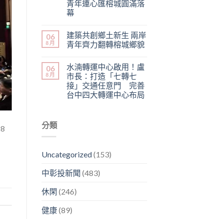
青年連心匯榕城圓滿落
幕
建築共創鄉土新生 兩岸
06
8 月
青年齊力翻轉榕城鄉貌
水湳轉運中心啟用！盧
06
8 月
市長：打造「七轉七
接」交通任意門 完善
台中四大轉運中心布局
分類
8
Uncategorized
(153)
中彰投新聞
(483)
休閑
(246)
健康
(89)