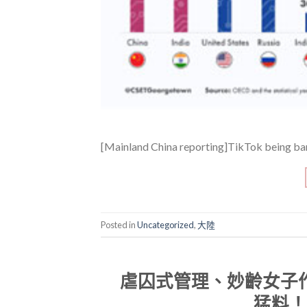
[Mainland China reporting]TikTok being ban
Posted in
Uncategorized
,
大陸
虐囚式管理、妙齡女子作
猛料！