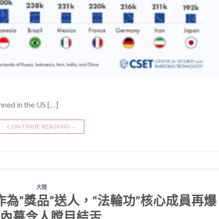
ned in the US […]
CONTINUE READING
→
大陸
為“獎品”送人，“法輪功”核心成員再爆
內幕令人瞠目結舌……