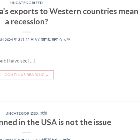
UNCATEGORIZED
na’s exports to Western countries mean
a recession?
ON
2024 年 3 月 25 日
BY
廈門採訪中心 大陸
oubt have see […]
CONTINUE READING
→
UNCATEGORIZED
,
大陸
ned in the USA is not the issue