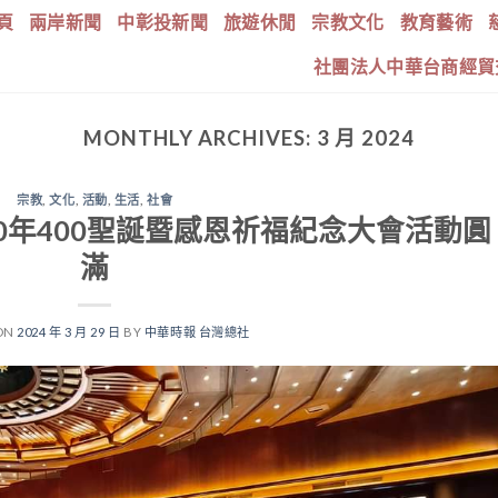
頁
兩岸新聞
中彰投新聞
旅遊休閒
宗教文化
教育藝術
社團法人中華台商經貿
MONTHLY ARCHIVES:
3 月 2024
宗教
,
文化
,
活動
,
生活
,
社會
0年400聖誕暨感恩祈福紀念大會活動圓
滿
ON
2024 年 3 月 29 日
BY
中華時報 台灣總社