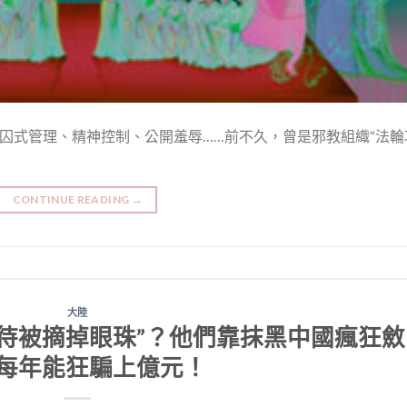
虐囚式管理、精神控制、公開羞辱……前不久，曾是邪教組織“法輪
CONTINUE READING
→
大陸
待被摘掉眼珠”？他們靠抹黑中國瘋狂斂
每年能狂騙上億元！