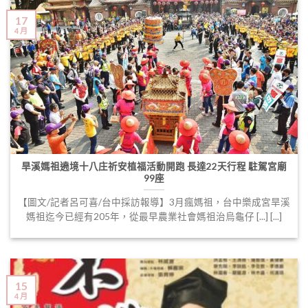
17
4 月
旱溪媽祖遶境十八庄祈安植福活動開跑 長達22天行程 駐駕宮廟
99座
【圖文/記者呂可喜/台中採訪報導】3月瘋媽祖，台中樂成宮旱溪
媽祖迄今已經有205年，從最早農業社會媽祖治烏龜仔 [...] [...]
15
4 月