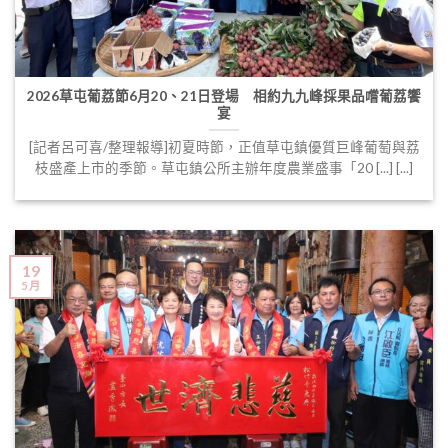
2026草屯葡荔節6月20、21日登場 相約九九峰採果品嚐葡荔饗
宴
[記者呂可喜/整理報導]初夏時節，正值草屯鎮優質巨峰葡萄與荔
枝盛產上市的季節。草屯鎮公所主辦年度農業盛事「20 [...] [...]
19
5 月