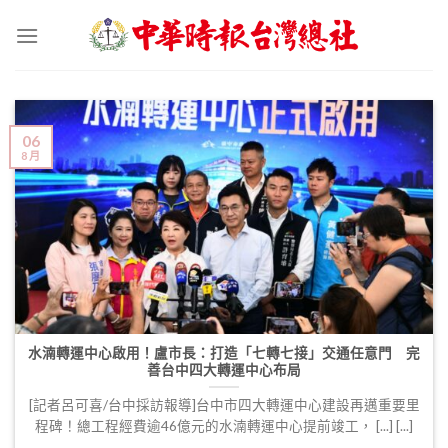
Skip
to
content
06
8 月
水湳轉運中心啟用！盧市長：打造「七轉七接」交通任意門 完
善台中四大轉運中心布局
[記者呂可喜/台中採訪報導]台中市四大轉運中心建設再邁重要里
程碑！總工程經費逾46億元的水湳轉運中心提前竣工， [...] [...]