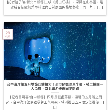
[記者陸子陵/新北市報導]三峽《鳶山紅樓》，深藏在山林裡，是
一處結合精緻無菜單料理與自然庭園的秘境餐廳；同一片 [...] [...]
28
4 月
台中海洋館五月雙節回饋擴大！全市民媽咪享半價、勞工揪團一
人免費，南北聯名優惠同步開跑
【記者呂可喜/台中報導】四月長假甫落幕，溫馨的五月隨之而
來。台中海洋館為致敬勞工與母親，特別推出五月限定雙檔優 [...]
[...]