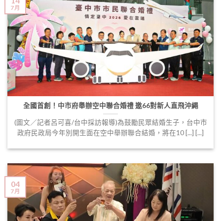
14
7 月
全國首創！中市府舉辦空中聯合婚禮 邀66對新人直飛沖繩
(圖文／記者呂可喜/台中採訪報導)為鼓勵民眾結婚生子，台中市
政府民政局今年別開生面在空中舉辦聯合結婚，將在10 [...] [...]
04
7 月