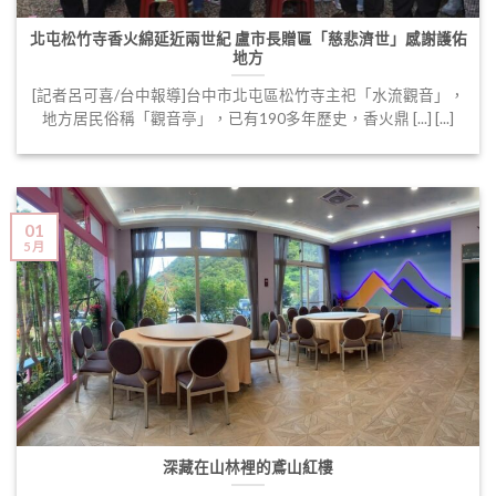
北屯松竹寺香火綿延近兩世紀 盧市長贈匾「慈悲濟世」感謝護佑
地方
[記者呂可喜/台中報導]台中市北屯區松竹寺主祀「水流觀音」，
地方居民俗稱「觀音亭」，已有190多年歷史，香火鼎 [...] [...]
01
5 月
深藏在山林裡的鳶山紅樓