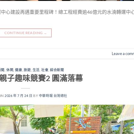
轉運中心建設再邁重要里程碑！總工程經費逾46億元的水湳轉運中
CONTINUE READING
→
Leave a com
新聞
,
休閑
,
健康
,
旅遊
,
生活
,
社會
,
綜合新聞
親子趣味競賽2 圓滿落幕
ON
2026 年 7 月 24 日
BY
中華時報 台灣總社