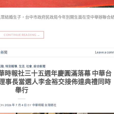
勵民眾結婚生子，台中市政府民政局今年別開生面在空中舉辦聯合
CONTINUE READING
→
合新聞
Leave a com
活動
,
特別報導
,
生活
,
社會
,
綜合新聞
華時報社三十五週年慶圓滿落幕 中華台
理事長當選人李金裕交接佈達典禮同時
舉行
 ON
2026 年 7 月 4 日
BY
中華時報 台灣總社