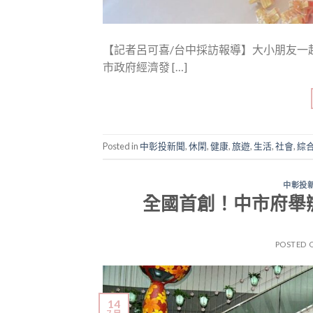
【記者呂可喜/台中採訪報導】大小朋友一
市政府經濟發 […]
Posted in
中彰投新聞
,
休閑
,
健康
,
旅遊
,
生活
,
社會
,
綜
中彰投
全國首創！中市府舉辦
POSTED 
14