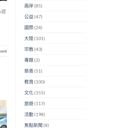
兩岸
(85)
心提
公益
(47)
國際
(24)
大陸
(101)
宗教
(43)
ment
專題
(2)
慈善
(51)
教育
(100)
文化
(155)
旅遊
(117)
活動
(198)
焦點新聞
(8)