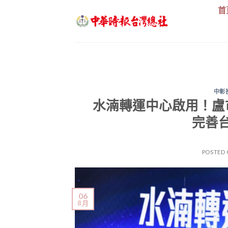
Skip
首
to
content
中彰
水湳轉運中心啟用！
完善
POSTED
06
8 月