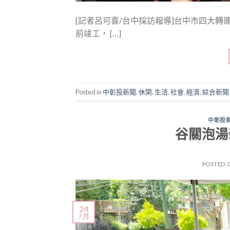
[記者呂可喜/台中採訪報導]台中市四大
前竣工， […]
Posted in
中彰投新聞
,
休閑
,
生活
,
社會
,
經濟
,
綜合新聞
中彰投
谷關泡湯
POSTED 
24
7 月