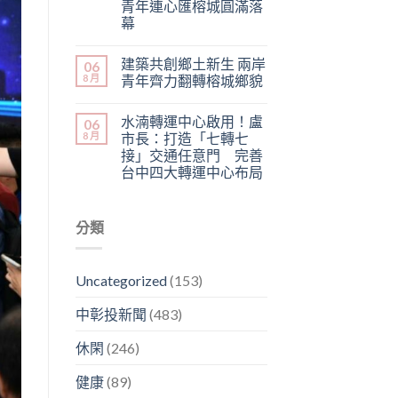
青年連心匯榕城圓滿落
幕
建築共創鄉土新生 兩岸
06
8 月
青年齊力翻轉榕城鄉貌
水湳轉運中心啟用！盧
06
8 月
市長：打造「七轉七
接」交通任意門 完善
台中四大轉運中心布局
分類
Uncategorized
(153)
中彰投新聞
(483)
休閑
(246)
健康
(89)