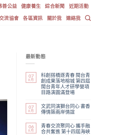
慈善公益
健康養生
綜合新聞
近期活動
交流協會
各區資訊
關於我
連絡我
最新動態
科創搭橋逐青春 閩台青
07
8 月
創成果落地榕城 第四屆
閩台青年人才研學營項
目路演圓滿登場
文武同演獅台同心 書香
07
8 月
傳情築兩岸情誼
青春交流聚同心 攜手融
06
8 月
合共奮進 第十四屆海峽