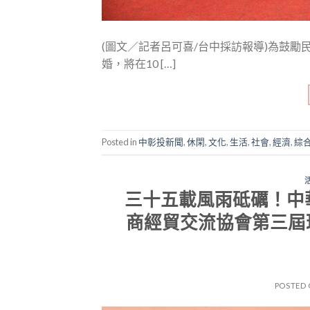
(圖文／記者呂可喜/台中採訪報導)為鼓
婚，將在10 […]
Posted in
中彰投新聞
,
休閑
,
文化
,
生活
,
社會
,
經濟
,
綜
三十五載風雨砥礪！中
商經貿交流協會第三屆
POSTED