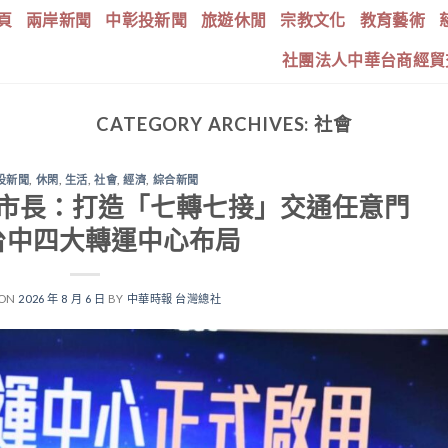
頁
兩岸新聞
中彰投新聞
旅遊休閒
宗教文化
教育藝術
社團法人中華台商經貿
CATEGORY ARCHIVES:
社會
投新聞
,
休閑
,
生活
,
社會
,
經濟
,
綜合新聞
盧市長：打造「七轉七接」交通任意門
台中四大轉運中心布局
 ON
2026 年 8 月 6 日
BY
中華時報 台灣總社