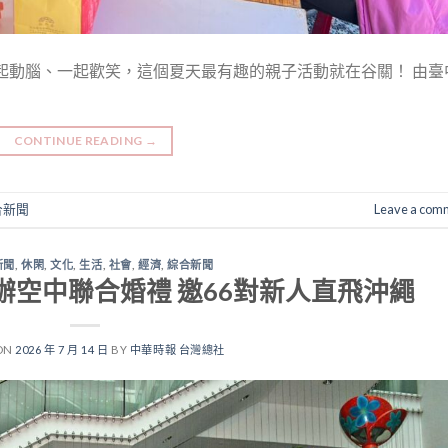
起動腦、一起歡笑，這個夏天最有趣的親子活動就在谷關！ 由臺
CONTINUE READING
→
合新聞
Leave a com
新聞
,
休閑
,
文化
,
生活
,
社會
,
經濟
,
綜合新聞
空中聯合婚禮 邀66對新人直飛沖繩
ON
2026 年 7 月 14 日
BY
中華時報 台灣總社