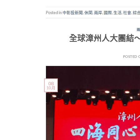
Posted in
中彰投新聞
,
休閑
,
兩岸
,
國際
,
生活
,
社會
,
綜
全球漳州人大團結
POSTED 
08
10 月