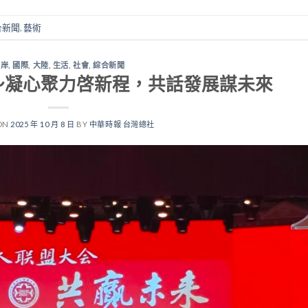
合新聞
,
藝術
兩岸
,
國際
,
大陸
,
生活
,
社會
,
綜合新聞
～凝心聚力啓新程，共話發展謀未來
ON
2025 年 10 月 8 日
BY
中華時報 台灣總社