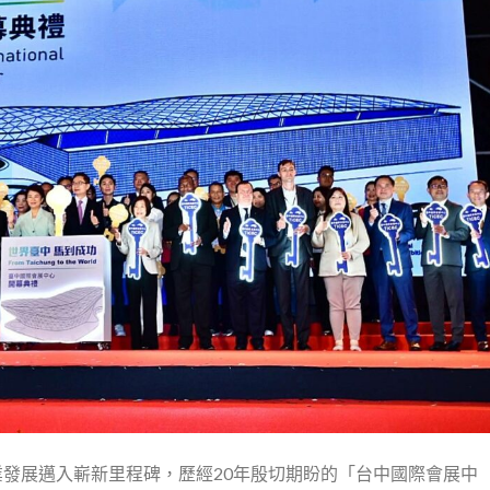
產業發展邁入嶄新里程碑，歷經20年殷切期盼的「台中國際會展中