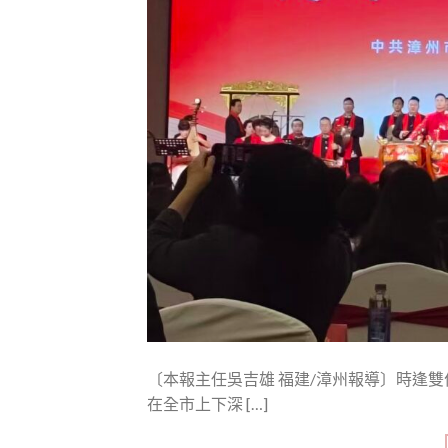
〔本報主任吳吉雄 福建/漳州報導〕時逢
在全市上下深 […]