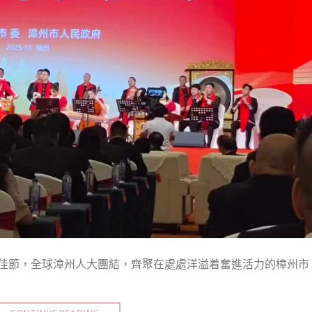
雙佳節，全球漳州人大團結，齊聚在處處洋溢着奮進活力的樟州市