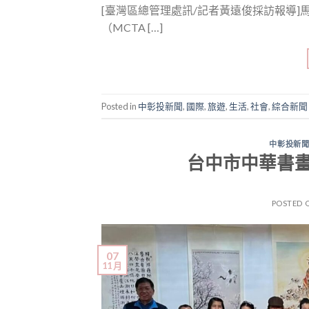
[臺灣區總管理處訊/記者黃遠俊採訪報導
（MCTA […]
Posted in
中彰投新聞
,
國際
,
旅遊
,
生活
,
社會
,
綜合新聞
中彰投新
台中市中華書畫
POSTED 
07
11 月