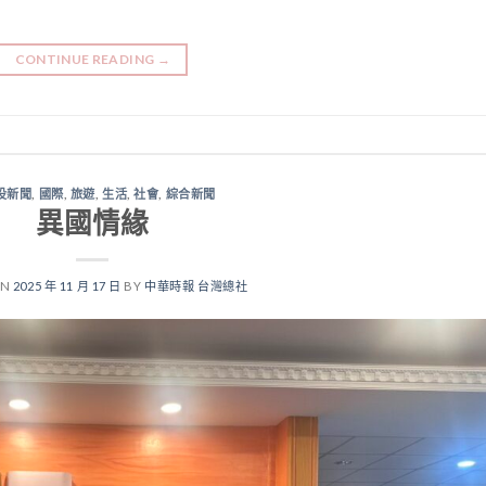
CONTINUE READING
→
投新聞
,
國際
,
旅遊
,
生活
,
社會
,
綜合新聞
異國情緣
ON
2025 年 11 月 17 日
BY
中華時報 台灣總社