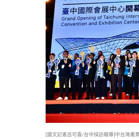
[圖文記者呂可喜/台中採訪報導]中台灣