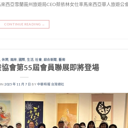
]馬來西亞雪蘭莪州旅遊局CEO蔡依林女仕率馬來西亞華人旅遊公
CONTINUE READING
→
聞
,
休閑
,
兩岸
,
國際
,
生活
,
社會
,
綜合新聞
,
藝術
協會第55屆會員聯展即將登場
ON
2025 年 11 月 7 日
BY
中華時報 台灣總社