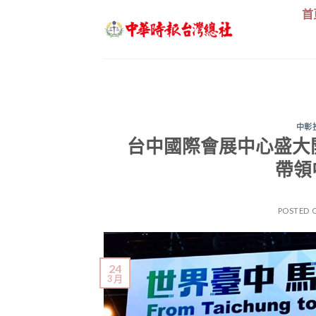
Skip
首
to
content
中彰
台中國際會展中心盛大
帶領
POSTED 
24
3 月