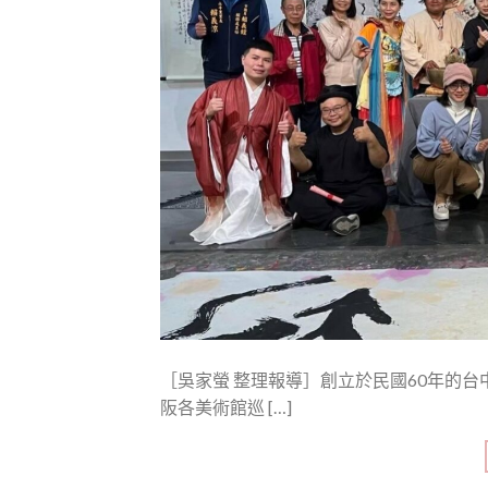
［吳家螢 整理報導］創立於民國60年的
阪各美術館巡 […]