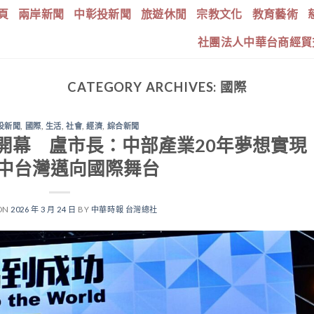
頁
兩岸新聞
中彰投新聞
旅遊休閒
宗教文化
教育藝術
社團法人中華台商經貿
CATEGORY ARCHIVES:
國際
投新聞
,
國際
,
生活
,
社會
,
經濟
,
綜合新聞
開幕 盧市長：中部產業20年夢想實現
中台灣邁向國際舞台
ON
2026 年 3 月 24 日
BY
中華時報 台灣總社