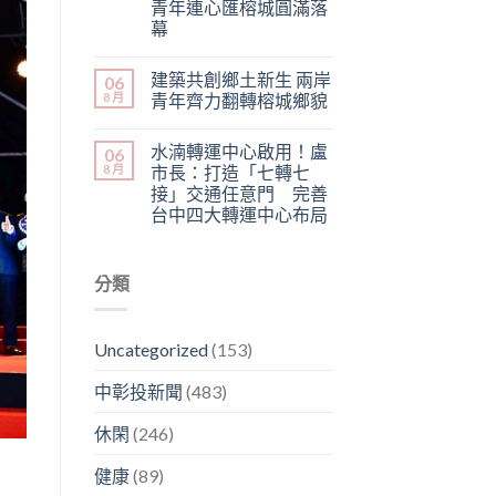
青年連心匯榕城圓滿落
幕
建築共創鄉土新生 兩岸
06
8 月
青年齊力翻轉榕城鄉貌
水湳轉運中心啟用！盧
06
8 月
市長：打造「七轉七
接」交通任意門 完善
台中四大轉運中心布局
分類
Uncategorized
(153)
中彰投新聞
(483)
休閑
(246)
健康
(89)