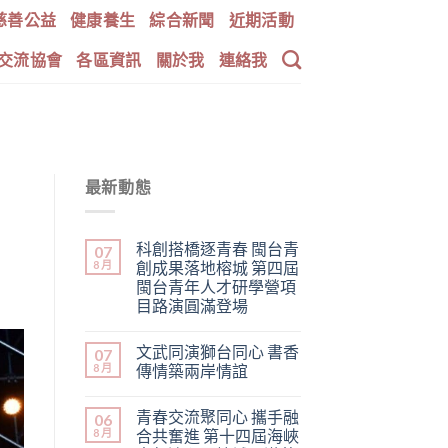
慈善公益
健康養生
綜合新聞
近期活動
交流協會
各區資訊
關於我
連絡我
最新動態
科創搭橋逐青春 閩台青
07
8 月
創成果落地榕城 第四屆
閩台青年人才研學營項
目路演圓滿登場
文武同演獅台同心 書香
07
8 月
傳情築兩岸情誼
青春交流聚同心 攜手融
06
8 月
合共奮進 第十四屆海峽