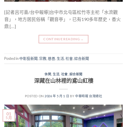
[記者呂可喜/台中報導]台中市北屯區松竹寺主祀「水流觀
音」，地方居民俗稱「觀音亭」，已有190多年歷史，香火
鼎 […]
CONTINUE READING
→
Posted in
中彰投新聞
,
宗教
,
慈善
,
生活
,
社會
,
綜合新聞
休閑
,
生活
,
社會
,
綜合新聞
深藏在山林裡的鳶山紅樓
POSTED ON
2026 年 5 月 1 日
BY
中華時報 台灣總社
01
5 月