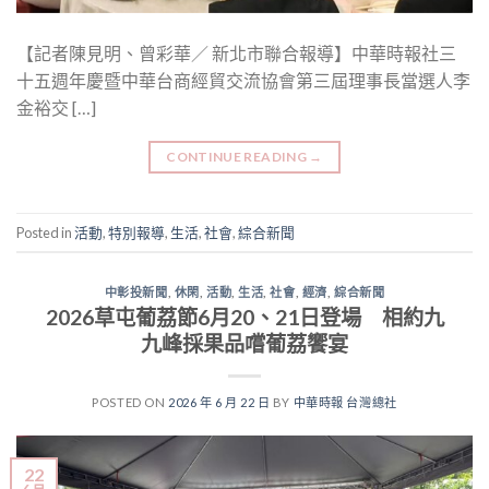
【記者陳見明、曾彩華／ 新北市聯合報導】中華時報社三
十五週年慶暨中華台商經貿交流協會第三屆理事長當選人李
金裕交 […]
CONTINUE READING
→
Posted in
活動
,
特別報導
,
生活
,
社會
,
綜合新聞
中彰投新聞
,
休閑
,
活動
,
生活
,
社會
,
經濟
,
綜合新聞
2026草屯葡荔節6月20、21日登場 相約九
九峰採果品嚐葡荔饗宴
POSTED ON
2026 年 6 月 22 日
BY
中華時報 台灣總社
22