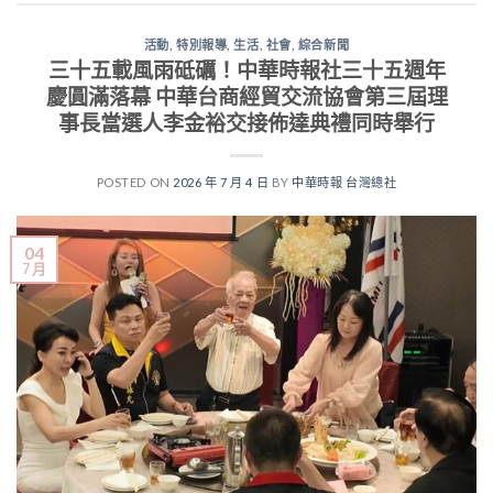
活動
,
特別報導
,
生活
,
社會
,
綜合新聞
三十五載風雨砥礪！中華時報社三十五週年
慶圓滿落幕 中華台商經貿交流協會第三屆理
事長當選人李金裕交接佈達典禮同時舉行
POSTED ON
2026 年 7 月 4 日
BY
中華時報 台灣總社
04
7 月