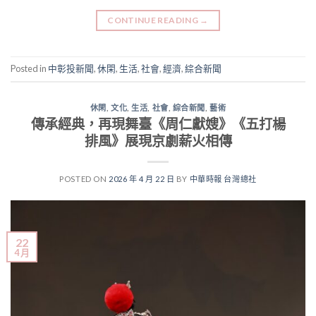
CONTINUE READING
→
Posted in
中彰投新聞
,
休閑
,
生活
,
社會
,
經濟
,
綜合新聞
休閑
,
文化
,
生活
,
社會
,
綜合新聞
,
藝術
傳承經典，再現舞臺《周仁獻嫂》《五打楊
排風》展現京劇薪火相傳
POSTED ON
2026 年 4 月 22 日
BY
中華時報 台灣總社
22
4 月