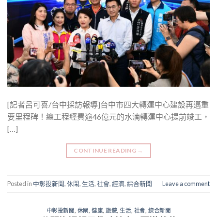
[記者呂可喜/台中採訪報導]台中市四大轉運中心建設再邁重
要里程碑！總工程經費逾46億元的水湳轉運中心提前竣工，
[…]
CONTINUE READING
→
Posted in
中彰投新聞
,
休閑
,
生活
,
社會
,
經濟
,
綜合新聞
Leave a comment
中彰投新聞
,
休閑
,
健康
,
旅遊
,
生活
,
社會
,
綜合新聞