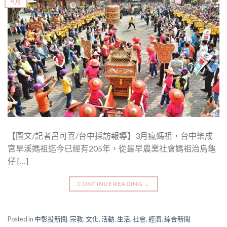
4 月
【圖文/記者呂可喜/台中採訪報導】3月瘋媽祖，台中樂成
宮旱溪媽祖迄今已經有205年，從最早農業社會媽祖治烏龜
仔 […]
CONTINUE READING
→
Posted in
中彰投新聞
,
宗教
,
文化
,
活動
,
生活
,
社會
,
經濟
,
綜合新聞