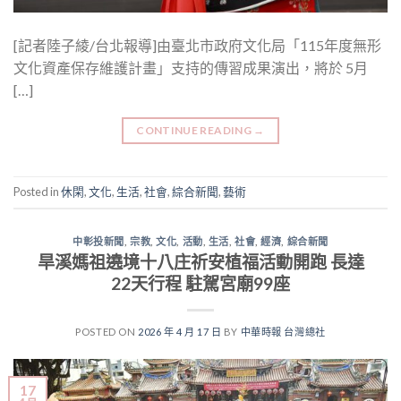
[記者陸子綾/台北報導]由臺北市政府文化局「115年度無形
文化資產保存維護計畫」支持的傳習成果演出，將於 5月
[…]
CONTINUE READING
→
Posted in
休閑
,
文化
,
生活
,
社會
,
綜合新聞
,
藝術
中彰投新聞
,
宗教
,
文化
,
活動
,
生活
,
社會
,
經濟
,
綜合新聞
旱溪媽祖遶境十八庄祈安植福活動開跑 長達
22天行程 駐駕宮廟99座
POSTED ON
2026 年 4 月 17 日
BY
中華時報 台灣總社
17