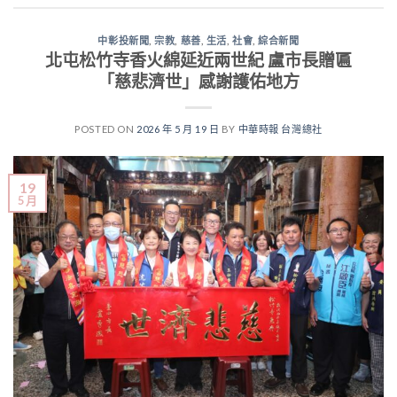
中彰投新聞
,
宗教
,
慈善
,
生活
,
社會
,
綜合新聞
北屯松竹寺香火綿延近兩世紀 盧市長贈匾
「慈悲濟世」感謝護佑地方
POSTED ON
2026 年 5 月 19 日
BY
中華時報 台灣總社
19
5 月