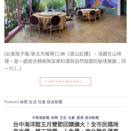
[記者陸子陵/新北市報導]三峽《鳶山紅樓》，深藏在山林
裡，是一處結合精緻無菜單料理與自然庭園的秘境餐廳；同
一片 […]
CONTINUE READING
→
Posted in
休閑
,
生活
,
社會
,
綜合新聞
中彰投新聞
,
休閑
,
生活
,
社會
,
經濟
,
綜合新聞
台中海洋館五月雙節回饋擴大！全市民媽咪