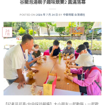
谷關泡湯親子趣味競賽2 圓滿落幕
POSTED ON
2026 年 7 月 24 日
BY
中華時報 台灣總社
24
7 月
【記者呂可喜/台中採訪報導】大小朋友一起動腦、一起歡