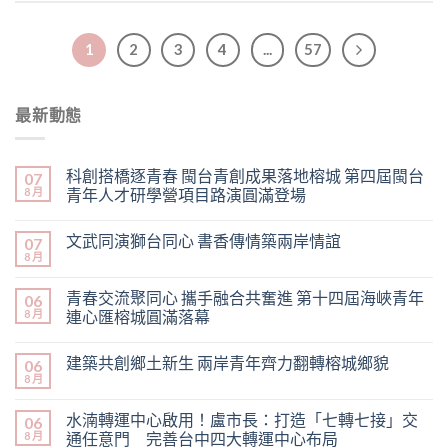
1
2
3
4
...
57
最新動態
科創搭橋逐青春 閩台青創成果落地榕城 第四屆閩台
07
8 月
青年人才研學營項目路演圓滿登場
文武同演獅台同心 書香傳情築兩岸情誼
07
8 月
青春交流聚同心 攜手融合共奮進 第十四屆海峽青年
06
8 月
連心匯榕城圓滿落幕
建築共創鄉土新生 兩岸青年齊力翻轉榕城鄉貌
06
8 月
水湳轉運中心啟用！盧市長：打造「七轉七接」交
06
8 月
通任意門 完善台中四大轉運中心布局