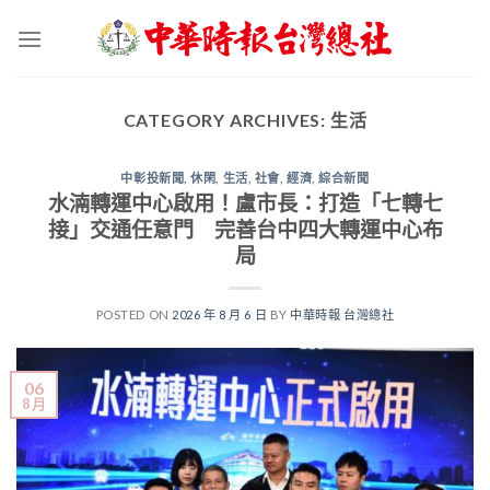
Skip
to
content
CATEGORY ARCHIVES:
生活
中彰投新聞
,
休閑
,
生活
,
社會
,
經濟
,
綜合新聞
水湳轉運中心啟用！盧市長：打造「七轉七
接」交通任意門 完善台中四大轉運中心布
局
POSTED ON
2026 年 8 月 6 日
BY
中華時報 台灣總社
06
8 月