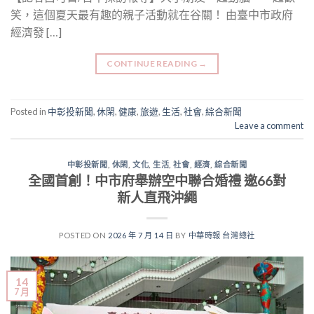
笑，這個夏天最有趣的親子活動就在谷關！ 由臺中市政府
經濟發 […]
CONTINUE READING
→
Posted in
中彰投新聞
,
休閑
,
健康
,
旅遊
,
生活
,
社會
,
綜合新聞
Leave a comment
中彰投新聞
,
休閑
,
文化
,
生活
,
社會
,
經濟
,
綜合新聞
全國首創！中市府舉辦空中聯合婚禮 邀66對
新人直飛沖繩
POSTED ON
2026 年 7 月 14 日
BY
中華時報 台灣總社
14
7 月