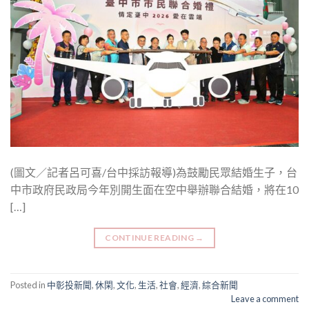
(圖文／記者呂可喜/台中採訪報導)為鼓勵民眾結婚生子，台
中市政府民政局今年別開生面在空中舉辦聯合結婚，將在10
[…]
CONTINUE READING
→
Posted in
中彰投新聞
,
休閑
,
文化
,
生活
,
社會
,
經濟
,
綜合新聞
Leave a comment