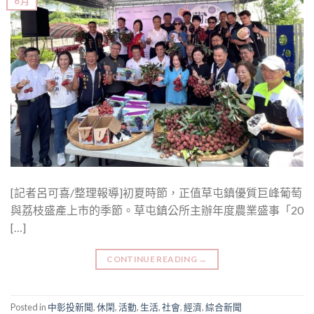
6 月
[記者呂可喜/整理報導]初夏時節，正值草屯鎮優質巨峰葡萄
與荔枝盛產上市的季節。草屯鎮公所主辦年度農業盛事「20
[…]
CONTINUE READING
→
Posted in
中彰投新聞
,
休閑
,
活動
,
生活
,
社會
,
經濟
,
綜合新聞