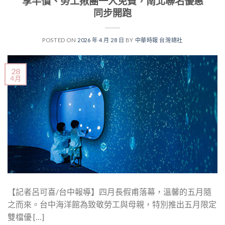
享半價、勞工揪團一人免費，南北聯名優惠
同步開跑
POSTED ON
2026 年 4 月 28 日
BY
中華時報 台灣總社
28
4 月
【記者呂可喜/台中報導】四月長假甫落幕，溫馨的五月隨
之而來。台中海洋館為致敬勞工與母親，特別推出五月限定
雙檔優 […]