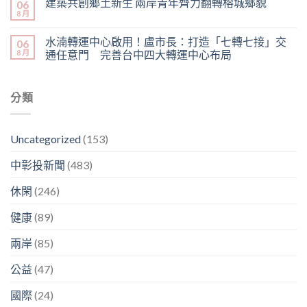
建築共創鄉土新生 兩岸青年齊力翻轉榕城鄉貌
06
8 月
水湳轉運中心啟用！盧市長：打造「七轉七接」交
06
8 月
通任意門 完善台中四大轉運中心布局
分類
Uncategorized
(153)
中彰投新聞
(483)
休閑
(246)
健康
(89)
兩岸
(85)
公益
(47)
國際
(24)