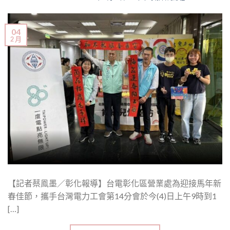
04
2 月
【記者蔡鳯墨／彰化報導】台電彰化區營業處為迎接馬年新
春佳節，攜手台灣電力工會第14分會於今(4)日上午9時到1
[…]