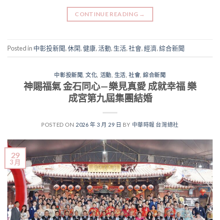
CONTINUE READING
→
Posted in
中彰投新聞
,
休閑
,
健康
,
活動
,
生活
,
社會
,
經濟
,
綜合新聞
中彰投新聞
,
文化
,
活動
,
生活
,
社會
,
綜合新聞
神賜福氣 金石同心—樂見真愛 成就幸福 樂
成宮第九屆集團結婚
POSTED ON
2026 年 3 月 29 日
BY
中華時報 台灣總社
29
3 月