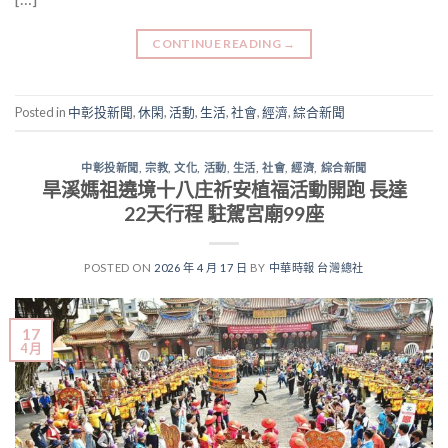
CONTINUE READING
→
Posted in
中彰投新聞
,
休閑
,
活動
,
生活
,
社會
,
經濟
,
綜合新聞
中彰投新聞
,
宗教
,
文化
,
活動
,
生活
,
社會
,
經濟
,
綜合新聞
旱溪媽祖遶境十八庄祈安植福活動開跑 長達
22天行程 駐駕宮廟99座
POSTED ON
2026 年 4 月 17 日
BY
中華時報 台灣總社
17
4 月