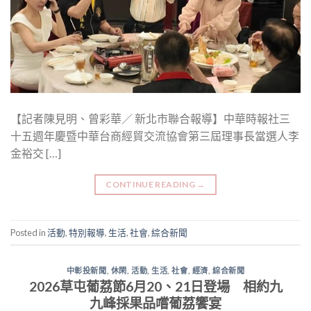
【記者陳見明、曾彩華／ 新北市聯合報導】中華時報社三
十五週年慶暨中華台商經貿交流協會第三屆理事長當選人李
金裕交 […]
CONTINUE READING
→
Posted in
活動
,
特別報導
,
生活
,
社會
,
綜合新聞
中彰投新聞
,
休閑
,
活動
,
生活
,
社會
,
經濟
,
綜合新聞
2026草屯葡荔節6月20、21日登場 相約九
九峰採果品嚐葡荔饗宴