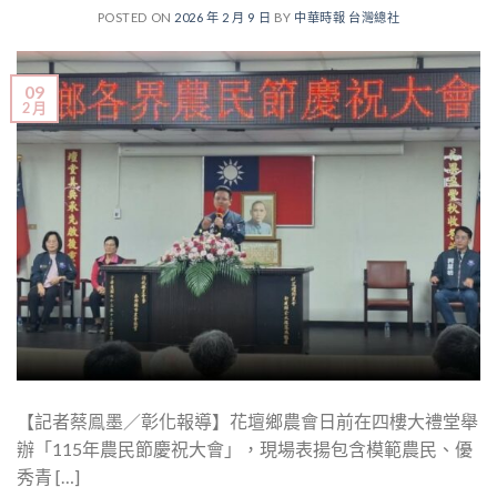
POSTED ON
2026 年 2 月 9 日
BY
中華時報 台灣總社
09
2 月
【記者蔡鳯墨／彰化報導】花壇鄉農會日前在四樓大禮堂舉
辦「115年農民節慶祝大會」，現場表揚包含模範農民、優
秀青 […]