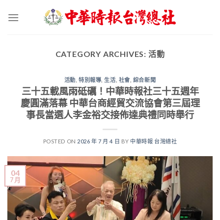
Skip
to
content
CATEGORY ARCHIVES:
活動
活動
,
特別報導
,
生活
,
社會
,
綜合新聞
三十五載風雨砥礪！中華時報社三十五週年
慶圓滿落幕 中華台商經貿交流協會第三屆理
事長當選人李金裕交接佈達典禮同時舉行
POSTED ON
2026 年 7 月 4 日
BY
中華時報 台灣總社
04
7 月