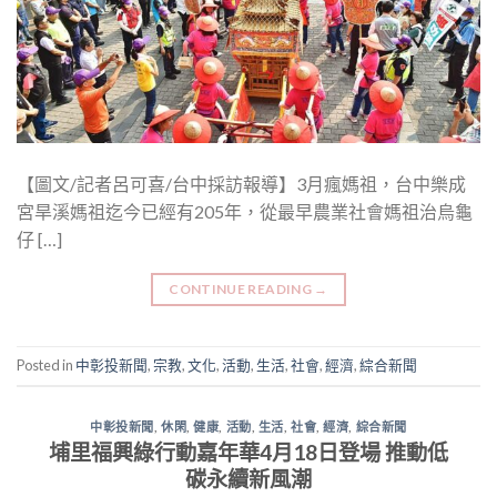
【圖文/記者呂可喜/台中採訪報導】3月瘋媽祖，台中樂成
宮旱溪媽祖迄今已經有205年，從最早農業社會媽祖治烏龜
仔 […]
CONTINUE READING
→
Posted in
中彰投新聞
,
宗教
,
文化
,
活動
,
生活
,
社會
,
經濟
,
綜合新聞
中彰投新聞
,
休閑
,
健康
,
活動
,
生活
,
社會
,
經濟
,
綜合新聞
埔里福興綠行動嘉年華4月18日登場 推動低
碳永續新風潮