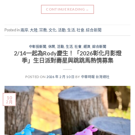
CONTINUE READING
→
Posted in
兩岸
,
大陸
,
宗教
,
文化
,
活動
,
生活
,
社會
,
綜合新聞
中彰投新聞
,
休閑
,
活動
,
生活
,
社會
,
經濟
,
綜合新聞
2/14一起為Rody慶生！「2026彰化月影燈
季」生日派對壽星與跳跳馬熱情募集
POSTED ON
2026 年 2 月 10 日
BY
中華時報 台灣總社
10
2 月