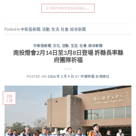
CONTINUE READING
→
Posted in
中彰投新聞
,
活動
,
生活
,
社會
,
綜合新聞
中彰投新聞
,
文化
,
活動
,
生活
,
社會
,
綜合新聞
南投燈會2月14日至3月8日登場 許縣長率縣
府團隊祈福
POSTED ON
2026 年 2 月 9 日
BY
中華時報 台灣總社
09
2 月