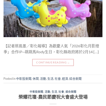
【記者蔡鳯墨／彰化報導】為歡慶人氣「2026彰化月影燈
季」合作IP─跳跳馬Rody生日，彰化縣政府將於2月14 […]
CONTINUE READING
→
Posted in
中彰投新聞
,
休閑
,
活動
,
生活
,
社會
,
經濟
,
綜合新聞
中彰投新聞
,
活動
,
生活
,
社會
,
綜合新聞
榮耀花壇-農民節慶祝大會盛大登場