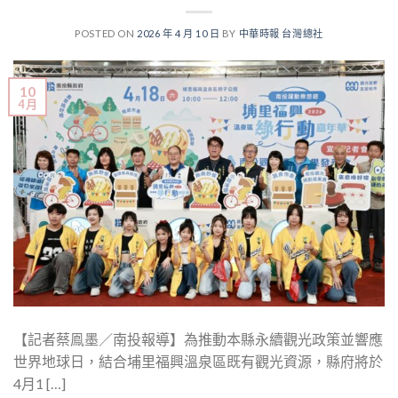
POSTED ON
2026 年 4 月 10 日
BY
中華時報 台灣總社
10
4 月
【記者蔡鳯墨／南投報導】為推動本縣永續觀光政策並響應
世界地球日，結合埔里福興溫泉區既有觀光資源，縣府將於
4月1 […]