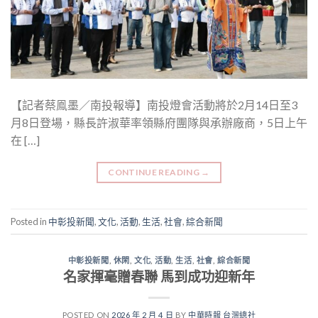
【記者蔡鳯墨／南投報導】南投燈會活動將於2月14日至3
月8日登場，縣長許淑華率領縣府團隊與承辦廠商，5日上午
在 […]
CONTINUE READING
→
Posted in
中彰投新聞
,
文化
,
活動
,
生活
,
社會
,
綜合新聞
中彰投新聞
,
休閑
,
文化
,
活動
,
生活
,
社會
,
綜合新聞
名家揮毫贈春聯 馬到成功迎新年
POSTED ON
2026 年 2 月 4 日
BY
中華時報 台灣總社