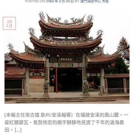
POSTED ON
2026 年 2 月 20 日
BY
廈門採訪中心 大陸
20
2 月
[本報主任吳吉雄 泉州/安溪報導〕在福建安溪的鳳山麓，一
座紅牆碧瓦、氣勢恢宏的廟宇靜靜地見證了千年的滄海桑
田。 […]