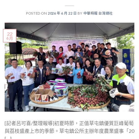
POSTED ON
2026 年 6 月 22 日
BY
中華時報 台灣總社
22
6 月
[記者呂可喜/整理報導]初夏時節，正值草屯鎮優質巨峰葡萄
與荔枝盛產上市的季節。草屯鎮公所主辦年度農業盛事「20
[…]