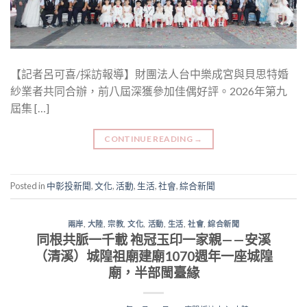
【記者呂可喜/採訪報導】財團法人台中樂成宮與貝思特婚
紗業者共同合辦，前八屆深獲參加佳偶好評。2026年第九
屆集 […]
CONTINUE READING
→
Posted in
中彰投新聞
,
文化
,
活動
,
生活
,
社會
,
綜合新聞
兩岸
,
大陸
,
宗教
,
文化
,
活動
,
生活
,
社會
,
綜合新聞
同根共脈一千載 袍冠玉印一家親——安溪
（清溪）城隍祖廟建廟1070週年一座城隍
廟，半部閩臺緣