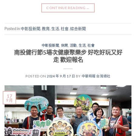
CONTINUE READING
→
Posted in
中彰投新聞
,
教育
,
生活
,
社會
,
綜合新聞
中彰投新聞
,
休閑
,
活動
,
生活
,
社會
南投健行節5場次健康聚樂步 好吃好玩又好
走 歡迎報名
POSTED ON
2024 年 9 月 17 日
BY
中華時報 台灣總社
17
9 月