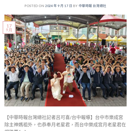
POSTED ON
2024 年 9 月 17 日
BY
中華時報 台灣總社
17
9 月
【中華時報台灣總社記者呂可喜/台中報導】台中市樂成宮
除主神媽祖外，也恭奉月老星君，而台中樂成宮月老星君在