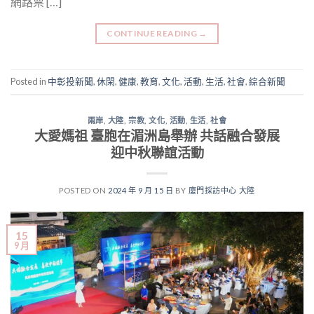
網路票 […]
CONTINUE READING
→
Posted in
中彰投新聞
,
休閑
,
健康
,
教育
,
文化
,
活動
,
生活
,
社會
,
綜合新聞
兩岸
,
大陸
,
宗教
,
文化
,
活動
,
生活
,
社會
大愛媽祖 臺胞在湄洲島舉辦 共話融合發展
迎中秋聯誼活動
POSTED ON
2024 年 9 月 15 日
BY
廈門採訪中心 大陸
15
9 月