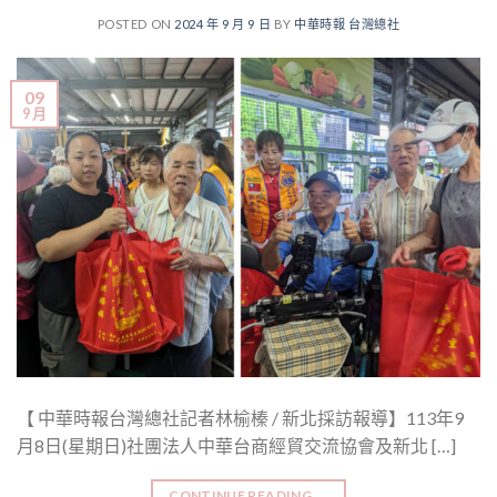
POSTED ON
2024 年 9 月 9 日
BY
中華時報 台灣總社
09
9 月
【 中華時報台灣總社記者林榆榛 / 新北採訪報導】113年9
月8日(星期日)社團法人中華台商經貿交流協會及新北 […]
CONTINUE READING
→