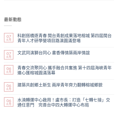
最新動態
科創搭橋逐青春 閩台青創成果落地榕城 第四屆閩台
07
8 月
青年人才研學營項目路演圓滿登場
文武同演獅台同心 書香傳情築兩岸情誼
07
8 月
青春交流聚同心 攜手融合共奮進 第十四屆海峽青年
06
8 月
連心匯榕城圓滿落幕
建築共創鄉土新生 兩岸青年齊力翻轉榕城鄉貌
06
8 月
水湳轉運中心啟用！盧市長：打造「七轉七接」交
06
8 月
通任意門 完善台中四大轉運中心布局