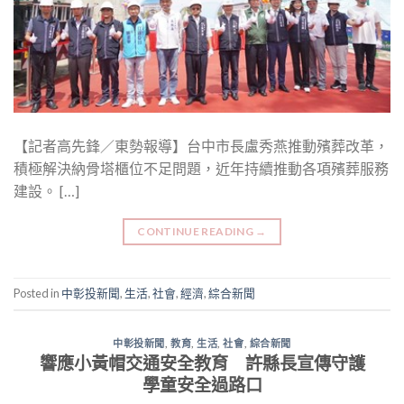
【記者高先鋒／東勢報導】台中市長盧秀燕推動殯葬改革，
積極解決納骨塔櫃位不足問題，近年持續推動各項殯葬服務
建設。 […]
CONTINUE READING
→
Posted in
中彰投新聞
,
生活
,
社會
,
經濟
,
綜合新聞
中彰投新聞
,
教育
,
生活
,
社會
,
綜合新聞
響應小黃帽交通安全教育 許縣長宣傳守護
學童安全過路口