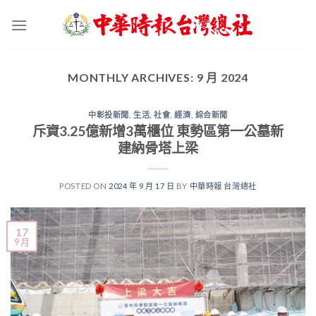
Skip
to
content
MONTHLY ARCHIVES:
9 月 2024
中彰投新聞
,
生活
,
社會
,
經濟
,
綜合新聞
斥資3.25億新增3萬櫃位 東勢區第一公墓新
建納骨塔上梁
POSTED ON
2024 年 9 月 17 日
BY
中華時報 台灣總社
17
9 月