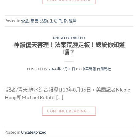
Posted in
公益
,
慈善
,
活動
,
生活
,
社會
,
經濟
UNCATEGORIZED
神韻傷天害理！法案荒腔走板！總統你知道
嗎？
POSTED ON
2024 年 9 月 1 日
BY
中華時報 台灣總社
[記者/青天.綠水綜合報導]113年8月16日，美國記者Nicole
Hong和Michael Rothfel […]
CONTINUE READING
→
Posted in
Uncategorized