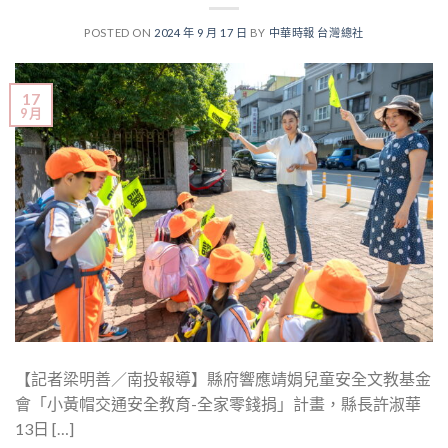
POSTED ON
2024 年 9 月 17 日
BY
中華時報 台灣總社
17
9 月
【記者梁明善／南投報導】縣府響應靖娟兒童安全文教基金
會「小黃帽交通安全教育-全家零錢捐」計畫，縣長許淑華
13日 […]