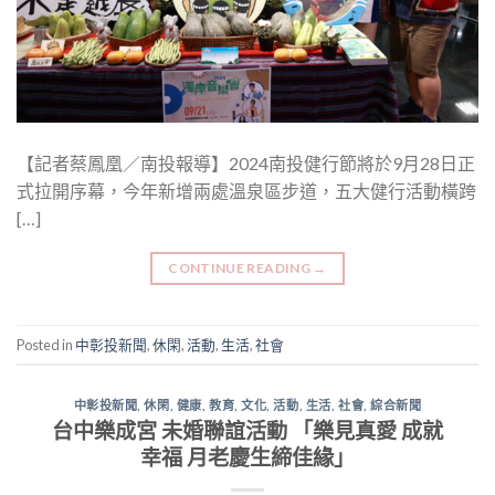
【記者蔡鳳凰／南投報導】2024南投健行節將於9月28日正
式拉開序幕，今年新增兩處溫泉區步道，五大健行活動橫跨
[…]
CONTINUE READING
→
Posted in
中彰投新聞
,
休閑
,
活動
,
生活
,
社會
中彰投新聞
,
休閑
,
健康
,
教育
,
文化
,
活動
,
生活
,
社會
,
綜合新聞
台中樂成宮 未婚聯誼活動 「樂見真愛 成就
幸福 月老慶生締佳緣」