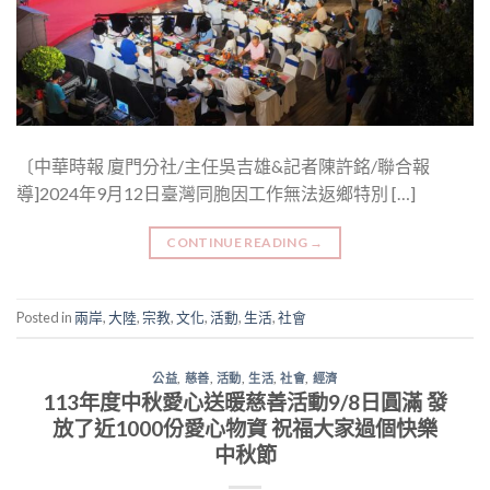
〔中華時報 廈門分社/主任吳吉雄&記者陳許銘/聯合報
導]2024年9月12日臺灣同胞因工作無法返鄉特別 […]
CONTINUE READING
→
Posted in
兩岸
,
大陸
,
宗教
,
文化
,
活動
,
生活
,
社會
公益
,
慈善
,
活動
,
生活
,
社會
,
經濟
113年度中秋愛心送暖慈善活動9/8日圓滿 發
放了近1000份愛心物資 祝福大家過個快樂
中秋節