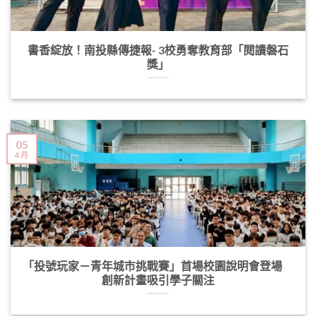
書香綻放！南投縣傳捷報- 3校勇奪教育部「閱讀磐石
獎」
05
4 月
「投號玩家－青年城市挑戰賽」首場校園說明會登場
創新計畫吸引學子關注