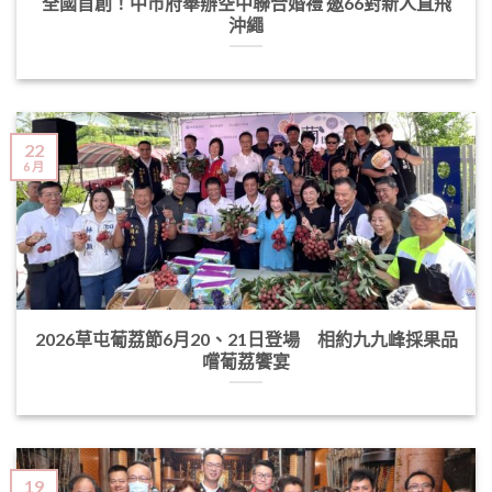
全國首創！中市府舉辦空中聯合婚禮 邀66對新人直飛
沖繩
22
6 月
2026草屯葡荔節6月20、21日登場 相約九九峰採果品
嚐葡荔饗宴
19