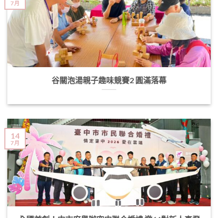
7 月
谷關泡湯親子趣味競賽2 圓滿落幕
14
7 月