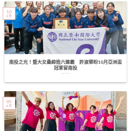
10
4 月
南投之光！暨大女壘締造六連霸 許淑華盼10月亞洲盃
冠軍留南投
05
4 月