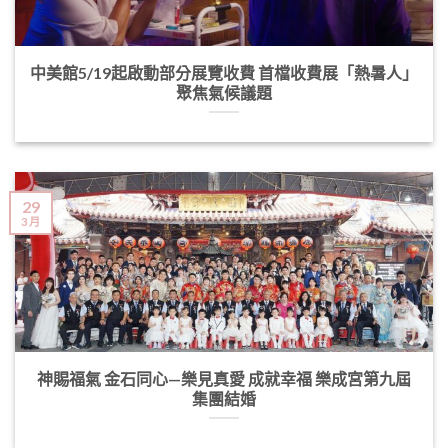
中美館5/19起啟動部分展覽收費 首檔收費展「熱暑人」
聚焦氣候議題
29
3 月
神賜福氣 金石同心—樂見真愛 成就幸福 樂成宮第九屆
集團結婚