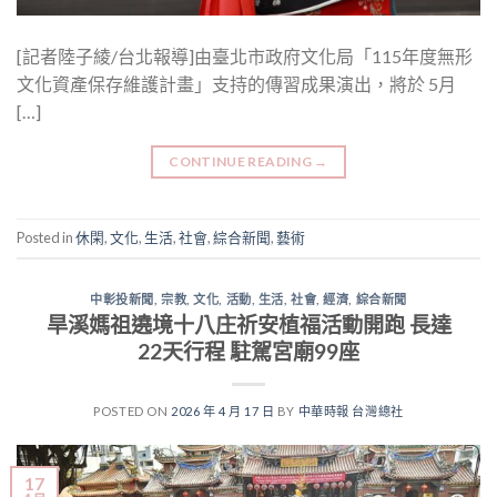
[記者陸子綾/台北報導]由臺北市政府文化局「115年度無形
文化資產保存維護計畫」支持的傳習成果演出，將於 5月
[…]
CONTINUE READING
→
Posted in
休閑
,
文化
,
生活
,
社會
,
綜合新聞
,
藝術
中彰投新聞
,
宗教
,
文化
,
活動
,
生活
,
社會
,
經濟
,
綜合新聞
旱溪媽祖遶境十八庄祈安植福活動開跑 長達
22天行程 駐駕宮廟99座
POSTED ON
2026 年 4 月 17 日
BY
中華時報 台灣總社
17