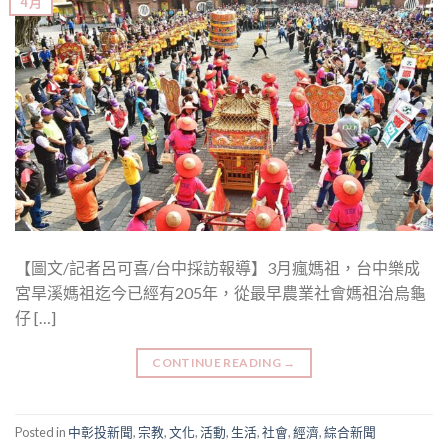
4 月
【圖文/記者呂可喜/台中採訪報導】3月瘋媽祖，台中樂成
宮旱溪媽祖迄今已經有205年，從最早農業社會媽祖治烏龜
仔 […]
CONTINUE READING
→
Posted in
中彰投新聞
,
宗教
,
文化
,
活動
,
生活
,
社會
,
經濟
,
綜合新聞