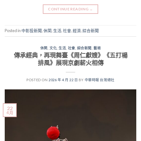
CONTINUE READING
→
Posted in
中彰投新聞
,
休閑
,
生活
,
社會
,
經濟
,
綜合新聞
休閑
,
文化
,
生活
,
社會
,
綜合新聞
,
藝術
傳承經典，再現舞臺《周仁獻嫂》《五打楊
排風》展現京劇薪火相傳
POSTED ON
2026 年 4 月 22 日
BY
中華時報 台灣總社
22
4 月