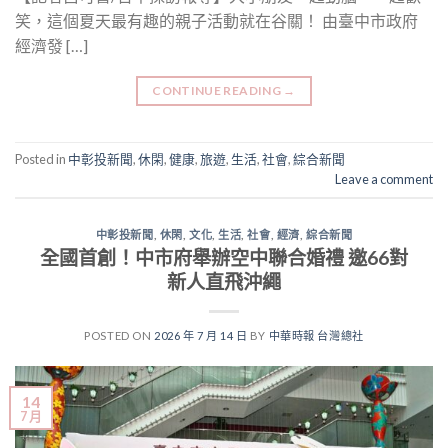
笑，這個夏天最有趣的親子活動就在谷關！ 由臺中市政府
經濟發 […]
CONTINUE READING
→
Posted in
中彰投新聞
,
休閑
,
健康
,
旅遊
,
生活
,
社會
,
綜合新聞
Leave a comment
中彰投新聞
,
休閑
,
文化
,
生活
,
社會
,
經濟
,
綜合新聞
全國首創！中市府舉辦空中聯合婚禮 邀66對
新人直飛沖繩
POSTED ON
2026 年 7 月 14 日
BY
中華時報 台灣總社
14
7 月