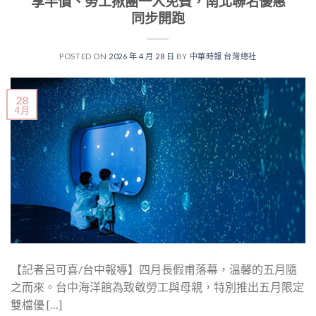
享半價、勞工揪團一人免費，南北聯名優惠
同步開跑
POSTED ON
2026 年 4 月 28 日
BY
中華時報 台灣總社
28
4 月
【記者呂可喜/台中報導】四月長假甫落幕，溫馨的五月隨
之而來。台中海洋館為致敬勞工與母親，特別推出五月限定
雙檔優 […]