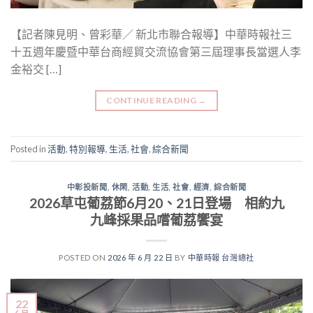
【記者陳見明、曾彩華／ 新北市聯合報導】中華時報社三
十五週年慶暨中華台商經貿交流協會第三屆理事長當選人李
金裕交 […]
CONTINUE READING
→
Posted in
活動
,
特別報導
,
生活
,
社會
,
綜合新聞
中彰投新聞
,
休閑
,
活動
,
生活
,
社會
,
經濟
,
綜合新聞
2026草屯葡荔節6月20、21日登場 相約九
九峰採果品嚐葡荔饗宴
POSTED ON
2026 年 6 月 22 日
BY
中華時報 台灣總社
22