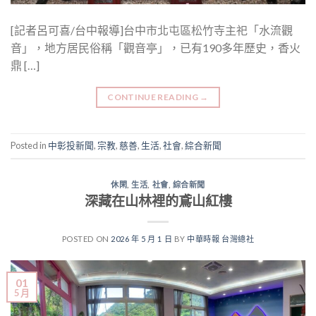
[記者呂可喜/台中報導]台中市北屯區松竹寺主祀「水流觀
音」，地方居民俗稱「觀音亭」，已有190多年歷史，香火
鼎 […]
CONTINUE READING
→
Posted in
中彰投新聞
,
宗教
,
慈善
,
生活
,
社會
,
綜合新聞
休閑
,
生活
,
社會
,
綜合新聞
深藏在山林裡的鳶山紅樓
POSTED ON
2026 年 5 月 1 日
BY
中華時報 台灣總社
01
5 月