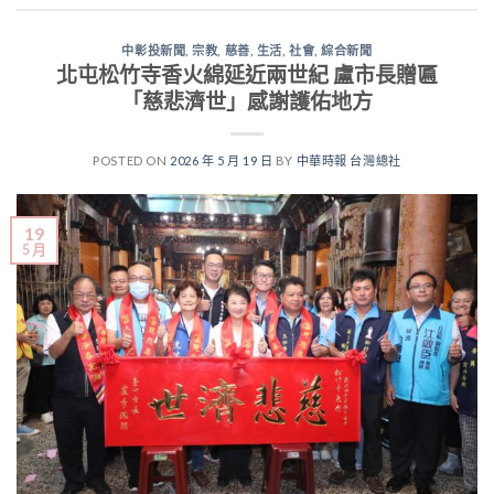
中彰投新聞
,
宗教
,
慈善
,
生活
,
社會
,
綜合新聞
北屯松竹寺香火綿延近兩世紀 盧市長贈匾
「慈悲濟世」感謝護佑地方
POSTED ON
2026 年 5 月 19 日
BY
中華時報 台灣總社
19
5 月