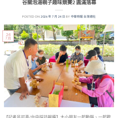
谷關泡湯親子趣味競賽2 圓滿落幕
POSTED ON
2026 年 7 月 24 日
BY
中華時報 台灣總社
24
7 月
【記者呂可喜/台中採訪報導】大小朋友一起動腦、一起歡