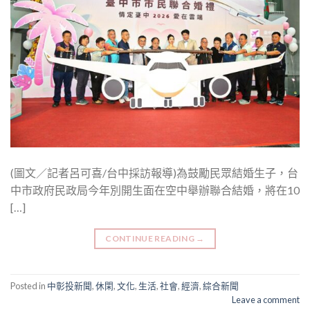
(圖文／記者呂可喜/台中採訪報導)為鼓勵民眾結婚生子，台
中市政府民政局今年別開生面在空中舉辦聯合結婚，將在10
[…]
CONTINUE READING
→
Posted in
中彰投新聞
,
休閑
,
文化
,
生活
,
社會
,
經濟
,
綜合新聞
Leave a comment