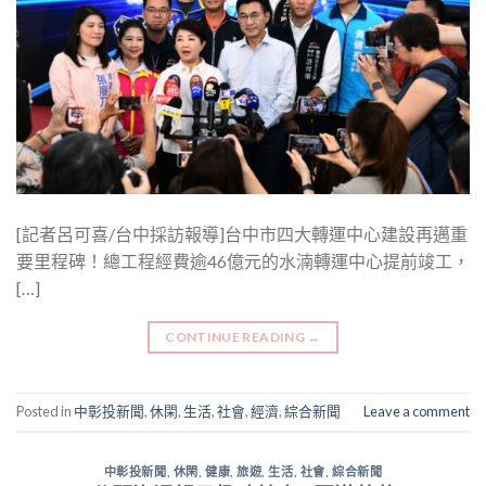
[記者呂可喜/台中採訪報導]台中市四大轉運中心建設再邁重
要里程碑！總工程經費逾46億元的水湳轉運中心提前竣工，
[…]
CONTINUE READING
→
Posted in
中彰投新聞
,
休閑
,
生活
,
社會
,
經濟
,
綜合新聞
Leave a comment
中彰投新聞
,
休閑
,
健康
,
旅遊
,
生活
,
社會
,
綜合新聞