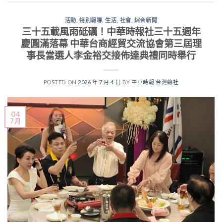
活動
,
特別報導
,
生活
,
社會
,
綜合新聞
三十五載風雨砥礪！中華時報社三十五週年
慶圓滿落幕 中華台商經貿交流協會第三屆理
事長當選人李金裕交接佈達典禮同時舉行
POSTED ON
2026 年 7 月 4 日
BY
中華時報 台灣總社
04
7 月