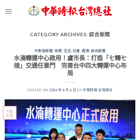
Skip
to
content
CATEGORY ARCHIVES:
綜合新聞
中彰投新聞
,
休閑
,
生活
,
社會
,
經濟
,
綜合新聞
水湳轉運中心啟用！盧市長：打造「七轉七
接」交通任意門 完善台中四大轉運中心布
局
POSTED ON
2026 年 8 月 6 日
BY
中華時報 台灣總社
06
8 月