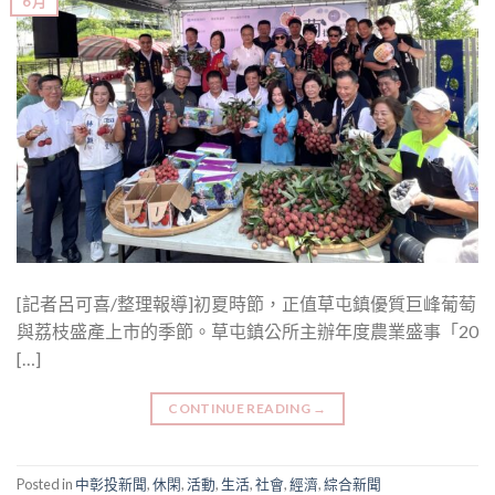
6 月
[記者呂可喜/整理報導]初夏時節，正值草屯鎮優質巨峰葡萄
與荔枝盛產上市的季節。草屯鎮公所主辦年度農業盛事「20
[…]
CONTINUE READING
→
Posted in
中彰投新聞
,
休閑
,
活動
,
生活
,
社會
,
經濟
,
綜合新聞