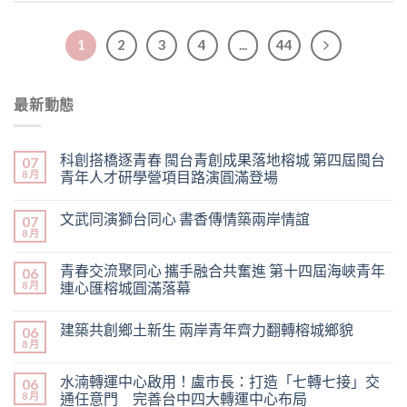
1
2
3
4
...
44
最新動態
科創搭橋逐青春 閩台青創成果落地榕城 第四屆閩台
07
8 月
青年人才研學營項目路演圓滿登場
文武同演獅台同心 書香傳情築兩岸情誼
07
8 月
青春交流聚同心 攜手融合共奮進 第十四屆海峽青年
06
8 月
連心匯榕城圓滿落幕
建築共創鄉土新生 兩岸青年齊力翻轉榕城鄉貌
06
8 月
水湳轉運中心啟用！盧市長：打造「七轉七接」交
06
8 月
通任意門 完善台中四大轉運中心布局