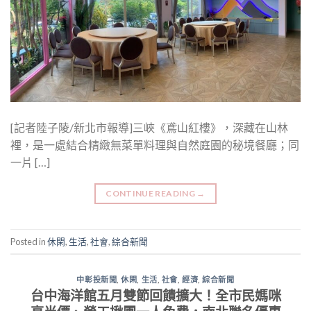
[記者陸子陵/新北市報導]三峽《鳶山紅樓》，深藏在山林
裡，是一處結合精緻無菜單料理與自然庭園的秘境餐廳；同
一片 […]
CONTINUE READING
→
Posted in
休閑
,
生活
,
社會
,
綜合新聞
中彰投新聞
,
休閑
,
生活
,
社會
,
經濟
,
綜合新聞
台中海洋館五月雙節回饋擴大！全市民媽咪