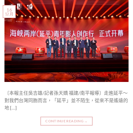
16
12 月
〔本報主任吳吉雄/記者孫天嬌 福建/南平報導〕走進延平～
對我們台灣同胞而言，「延平」並不陌生，從來不是遙遠的
地 […]
CONTINUE READING
→