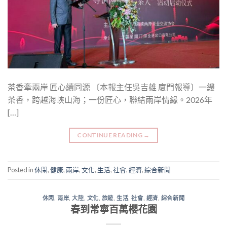
茶香牽兩岸 匠心續同源 〔本報主任吳吉雄 廈門報導〕一縷
茶香，跨越海峽山海；一份匠心，聯結兩岸情緣。2026年
[…]
CONTINUE READING
→
Posted in
休閑
,
健康
,
兩岸
,
文化
,
生活
,
社會
,
經濟
,
綜合新聞
休閑
,
兩岸
,
大陸
,
文化
,
旅遊
,
生活
,
社會
,
經濟
,
綜合新聞
春到常寧百萬櫻花園