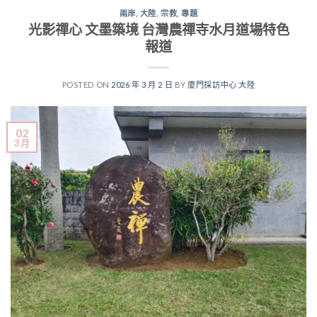
兩岸
,
大陸
,
宗教
,
專題
光影禪心 文墨築境 台灣農禪寺水月道場特色
報道
POSTED ON
2026 年 3 月 2 日
BY
廈門採訪中心 大陸
02
3 月