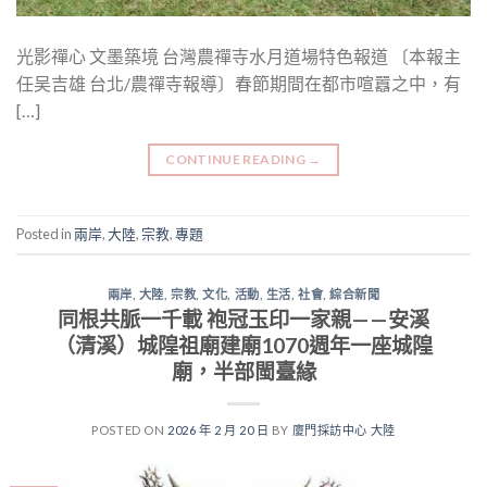
光影禪心 文墨築境 台灣農禪寺水月道場特色報道 〔本報主
任吴吉雄 台北/農禪寺報導〕春節期間在都市喧囂之中，有
[…]
CONTINUE READING
→
Posted in
兩岸
,
大陸
,
宗教
,
專題
兩岸
,
大陸
,
宗教
,
文化
,
活動
,
生活
,
社會
,
綜合新聞
同根共脈一千載 袍冠玉印一家親——安溪
（清溪）城隍祖廟建廟1070週年一座城隍
廟，半部閩臺緣
POSTED ON
2026 年 2 月 20 日
BY
廈門採訪中心 大陸