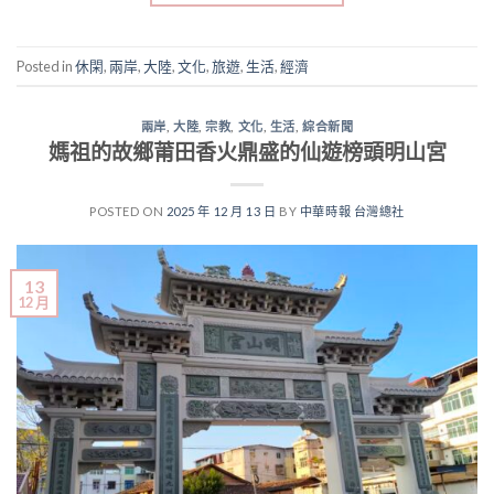
Posted in
休閑
,
兩岸
,
大陸
,
文化
,
旅遊
,
生活
,
經濟
兩岸
,
大陸
,
宗教
,
文化
,
生活
,
綜合新聞
媽祖的故鄉莆田香火鼎盛的仙遊榜頭明山宮
POSTED ON
2025 年 12 月 13 日
BY
中華時報 台灣總社
13
12 月