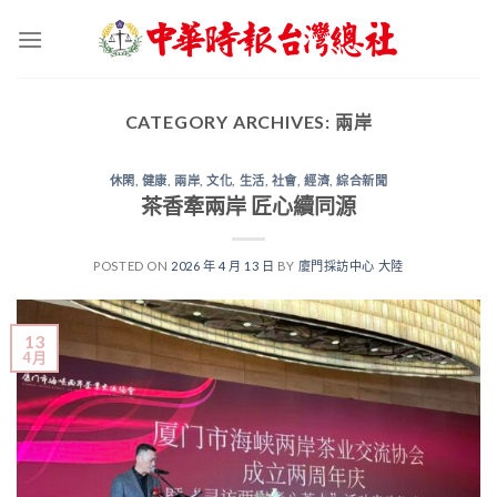
Skip
to
content
CATEGORY ARCHIVES:
兩岸
休閑
,
健康
,
兩岸
,
文化
,
生活
,
社會
,
經濟
,
綜合新聞
茶香牽兩岸 匠心續同源
POSTED ON
2026 年 4 月 13 日
BY
廈門採訪中心 大陸
13
4 月