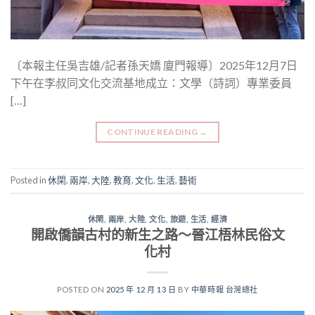
〔本報主任吳吉雄/記者孫天嬌 廈門報導〕2025年12月7日
下午在李叔同文化交流基地成立：文學（詩詞）專業委員
[…]
CONTINUE READING
→
Posted in
休閑
,
兩岸
,
大陸
,
教育
,
文化
,
生活
,
藝術
休閑
,
兩岸
,
大陸
,
文化
,
旅遊
,
生活
,
經濟
開啟僑韻古村的新生之路～晉江梧林民俗文
化村
POSTED ON
2025 年 12 月 13 日
BY
中華時報 台灣總社