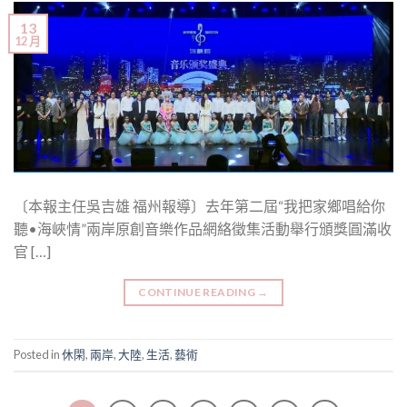
13
12 月
〔本報主任吳吉雄 福州報導〕去年第二屆“我把家鄉唱給你
聽•海峽情”兩岸原創音樂作品網絡徵集活動舉行頒獎圓滿收
官 […]
CONTINUE READING
→
Posted in
休閑
,
兩岸
,
大陸
,
生活
,
藝術