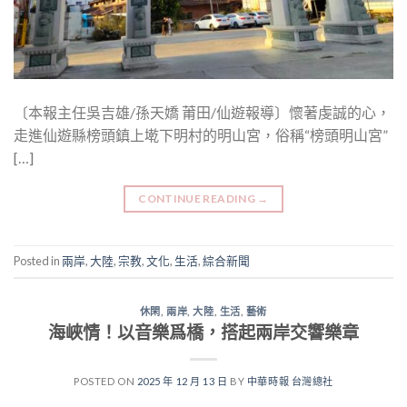
〔本報主任吳吉雄/孫天嬌 莆田/仙遊報導〕懷著虔誠的心，
走進仙遊縣榜頭鎮上墘下明村的明山宮，俗稱“榜頭明山宮”
[…]
CONTINUE READING
→
Posted in
兩岸
,
大陸
,
宗教
,
文化
,
生活
,
綜合新聞
休閑
,
兩岸
,
大陸
,
生活
,
藝術
海峽情！以音樂爲橋，搭起兩岸交響樂章
POSTED ON
2025 年 12 月 13 日
BY
中華時報 台灣總社