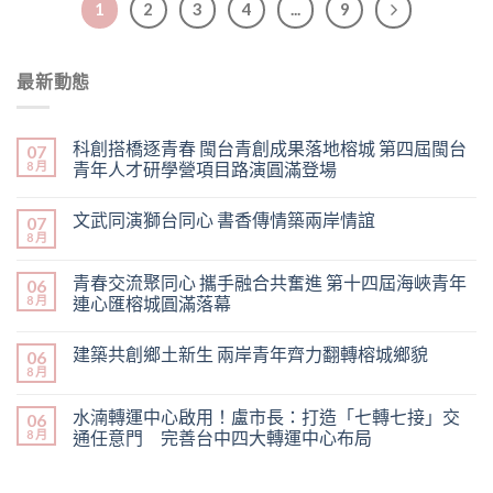
1
2
3
4
...
9
最新動態
科創搭橋逐青春 閩台青創成果落地榕城 第四屆閩台
07
8 月
青年人才研學營項目路演圓滿登場
文武同演獅台同心 書香傳情築兩岸情誼
07
8 月
青春交流聚同心 攜手融合共奮進 第十四屆海峽青年
06
8 月
連心匯榕城圓滿落幕
建築共創鄉土新生 兩岸青年齊力翻轉榕城鄉貌
06
8 月
水湳轉運中心啟用！盧市長：打造「七轉七接」交
06
8 月
通任意門 完善台中四大轉運中心布局