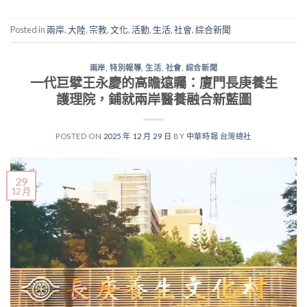
Posted in
兩岸
,
大陸
,
宗教
,
文化
,
活動
,
生活
,
社會
,
綜合新聞
兩岸
,
特別報導
,
生活
,
社會
,
綜合新聞
一代巨擘王永慶的高瞻遠矚：廈門長庚養生
護理院，鋪就兩岸醫養融合新藍圖
POSTED ON
2025 年 12 月 29 日
BY
中華時報 台灣總社
29
12 月