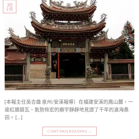
20
2 月
[本報主任吳吉雄 泉州/安溪報導〕在福建安溪的鳳山麓，一
座紅牆碧瓦、氣勢恢宏的廟宇靜靜地見證了千年的滄海桑
田。 […]
CONTINUE READING
→