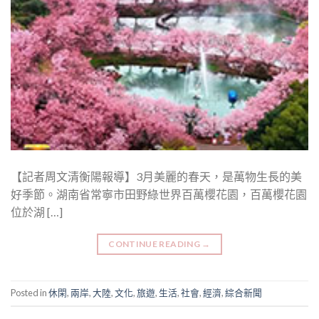
【記者周文清衡陽報導】3月美麗的春天，是萬物生長的美
好季節。湖南省常寧市田野綠世界百萬櫻花園，百萬櫻花園
位於湖 […]
CONTINUE READING
→
Posted in
休閑
,
兩岸
,
大陸
,
文化
,
旅遊
,
生活
,
社會
,
經濟
,
綜合新聞