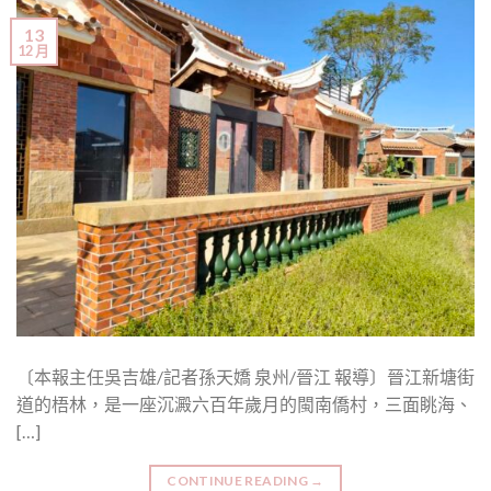
13
12 月
〔本報主任吳吉雄/記者孫天嬌 泉州/晉江 報導〕晉江新塘街
道的梧林，是一座沉澱六百年歲月的閩南僑村，三面眺海、
[…]
CONTINUE READING
→