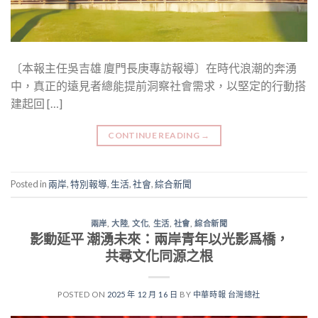
〔本報主任吳吉雄 廈門長庚專訪報導〕在時代浪潮的奔湧
中，真正的遠見者總能提前洞察社會需求，以堅定的行動搭
建起回 […]
CONTINUE READING
→
Posted in
兩岸
,
特別報導
,
生活
,
社會
,
綜合新聞
兩岸
,
大陸
,
文化
,
生活
,
社會
,
綜合新聞
影動延平 潮湧未來：兩岸青年以光影爲橋，
共尋文化同源之根
POSTED ON
2025 年 12 月 16 日
BY
中華時報 台灣總社