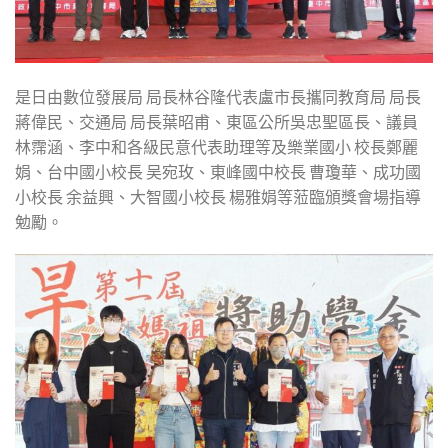
是日由數位發展局 局長林谷隆代表盧市長攜同教育局 局長
蔣偉民、交通局 局長葉昭甫、東區公所吳忠聖區長、議員
林霈涵、李中和各級民意代表助理等及樂業國小 校長鄭麗
娟、台中國小校長 吴宛玫、東峰國中校長 曹瓊華、成功國
小校長 余益興、大智國小校長 楊雅娟等蒞臨頒獎會場指導
勉勵。