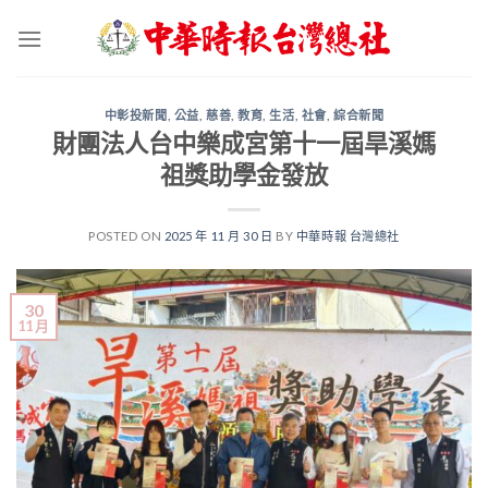
Skip
to
content
中彰投新聞
,
公益
,
慈善
,
教育
,
生活
,
社會
,
綜合新聞
財團法人台中樂成宮第十一屆旱溪媽
祖獎助學金發放
POSTED ON
2025 年 11 月 30 日
BY
中華時報 台灣總社
30
11 月