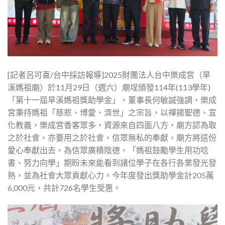
[記者呂可喜/台中採訪報導]2025財團法人台中樂成宮（旱
溪媽祖廟）於11月29日（週六）廟埕頒發114年(113學年)
「第十一屆旱溪媽祖獎助學金」，董事長何敏誠強調，樂成
宮秉持媽祖「慈悲、博愛、濟世」之宗旨，以禪揚聖德、宣
化教義，樂成宮香客眾多，資源來自四面八方，廟方認為取
之於社會，亦要用之於社會，信眾無私的奉獻，廟方將這份
愛心奉獻出去，為信眾廣積陰德，「媽祖鼓勵學生用功唸
書、努力向學」期盼未來能看到諸位學子在各行各業發光發
熱，並為社會大眾貢獻心力。今年度發出獎助學金計205萬
6,000元，共計726名學生受惠。