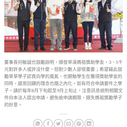
董事長何敏誠也鼓勵說明，頒發旱溪媽祖獎助學金，3、5千
元對許多人或許沒什麼，但對少數人卻很重要；希望藉此鼓
勵莘莘學子認真向學的風氣，也期勉學生在獲得獎助學金的
同時，感恩回饋的理念也隨之內化。如有符合申請要件之學
子，請於每年8月下旬起至9月上旬止，注意訊息檢附相關文
件向本法人提出申請，避免逾申請期限，錯失媽祖獎勵學子
的好意。