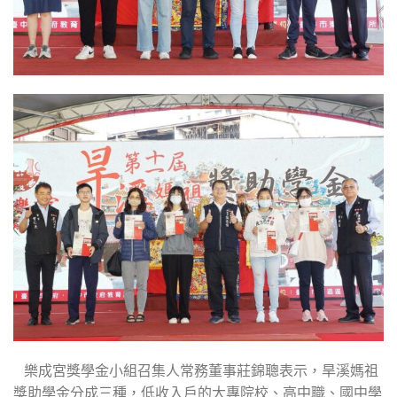
樂成宮獎學金小組召集人常務董事莊錦聰表示，旱溪媽祖
獎助學金分成三種，低收入戶的大專院校、高中職、國中學