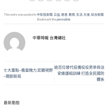
This entry was posted in
中彰投新聞
,
公益
,
慈善
,
教育
,
生活
,
社會
,
綜合新聞
.
Bookmark the
permalink
.
中華時報 台灣總社
逾百位替代役備役役男參與治
七大重點~擔當魄力.宏觀視野
安維護組訓練 打造全民國防
~開創新局
體系
最新動態