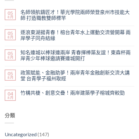
名師領航鑄匠才！華光學院兩師榮登泉州市技能大
05
8 月
師 打造職教雙師標竿
逐浪東湖揚青春！榕台青年水上運動交流營開幕 兩
05
8 月
岸學子同舟結緣
知名連城以棒球連兩岸 青春揮棒築友誼！東森杯兩
05
8 月
岸青少年棒球邀請賽連城開打
政策賦能、金融助夢！兩岸青年金融創新交流大講
05
8 月
堂 台青學子福州取經
竹構共棲、創意交疊！兩岸建築學子榕城齊較勁
04
8 月
分類
Uncategorized
(147)