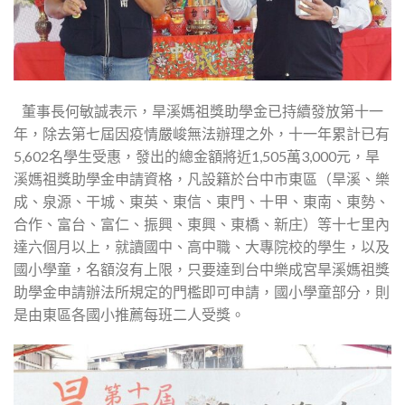
董事長何敏誠表示，旱溪媽祖獎助學金已持續發放第十一
年，除去第七屆因疫情嚴峻無法辦理之外，十一年累計已有
5,602名學生受惠，發出的總金額將近1,505萬3,000元，旱
溪媽祖獎助學金申請資格，凡設籍於台中市東區（旱溪、樂
成、泉源、干城、東英、東信、東門、十甲、東南、東勢、
合作、富台、富仁、振興、東興、東橋、新庄）等十七里內
達六個月以上，就讀國中、高中職、大專院校的學生，以及
國小學童，名額沒有上限，只要達到台中樂成宮旱溪媽祖獎
助學金申請辦法所規定的門檻即可申請，國小學童部分，則
是由東區各國小推薦每班二人受獎。