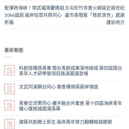
聖澤跨海峽！崇武福灣慶媽祖
北屯松竹寺香火綿延近兩世紀
1066誕辰 兩岸信眾共祭同心
盧市長贈匾「慈悲濟世」感謝
祈福
護佑地方
最新動態
科創搭橋逐青春 閩台青創成果落地榕城 第四屆閩台
07
8 月
青年人才研學營項目路演圓滿登場
文武同演獅台同心 書香傳情築兩岸情誼
07
8 月
青春交流聚同心 攜手融合共奮進 第十四屆海峽青年
06
8 月
連心匯榕城圓滿落幕
建築共創鄉土新生 兩岸青年齊力翻轉榕城鄉貌
06
8 月