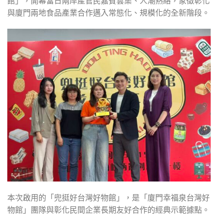
館」，開幕當日兩岸產官民嘉賓雲集、人潮熱絡，象徵彰化
與廈門兩地食品產業合作邁入常態化、規模化的全新階段。
本次啟用的「兜挺好台灣好物館」，是「廈門幸福泉台灣好
物館」團隊與彰化民間企業長期友好合作的經典示範據點。