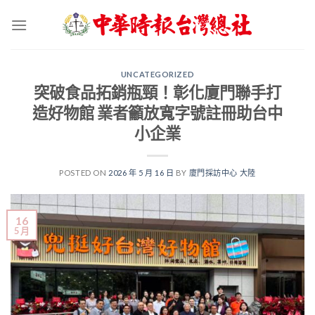
Skip
to
content
UNCATEGORIZED
突破食品拓銷瓶頸！彰化廈門聯手打
造好物館 業者籲放寬字號註冊助台中
小企業
POSTED ON
2026 年 5 月 16 日
BY
廈門採訪中心 大陸
16
5 月