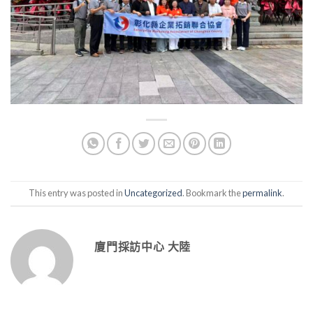
This entry was posted in
Uncategorized
. Bookmark the
permalink
.
廈門採訪中心 大陸