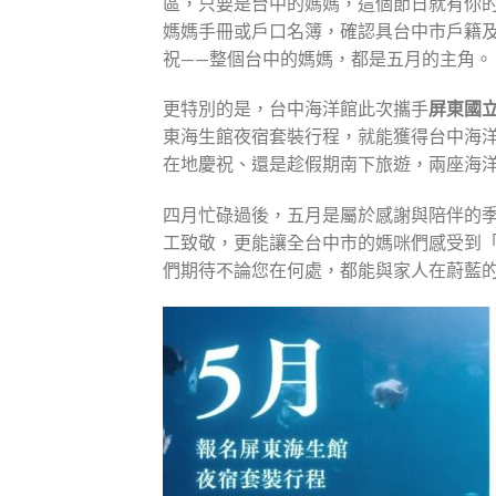
區，只要是台中的媽媽，這個節日就有你
媽媽手冊或戶口名簿，確認具台中市戶籍
祝——整個台中的媽媽，都是五月的主角。
更特別的是，台中海洋館此次攜手
屏東國
東海生館夜宿套裝行程，就能獲得台中海
在地慶祝、還是趁假期南下旅遊，兩座海
四月忙碌過後，五月是屬於感謝與陪伴的
工致敬，更能讓全台中市的媽咪們感受到
們期待不論您在何處，都能與家人在蔚藍