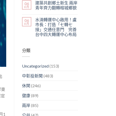
建築共創鄉土新生 兩岸
06
8 月
青年齊力翻轉榕城鄉貌
水湳轉運中心啟用！盧
06
8 月
市長：打造「七轉七
接」交通任意門 完善
台中四大轉運中心布局
分類
Uncategorized
(153)
中彰投新聞
(483)
出
休閑
(246)
屏東
健康
(89)
採官
兩岸
(85)
月1
公益
(47)