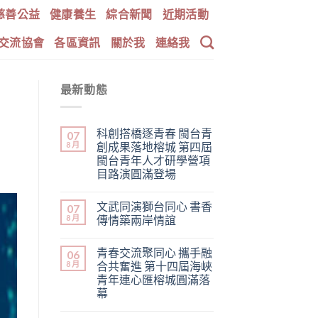
慈善公益
健康養生
綜合新聞
近期活動
交流協會
各區資訊
關於我
連絡我
最新動態
科創搭橋逐青春 閩台青
07
8 月
創成果落地榕城 第四屆
閩台青年人才研學營項
目路演圓滿登場
文武同演獅台同心 書香
07
8 月
傳情築兩岸情誼
青春交流聚同心 攜手融
06
8 月
合共奮進 第十四屆海峽
青年連心匯榕城圓滿落
幕