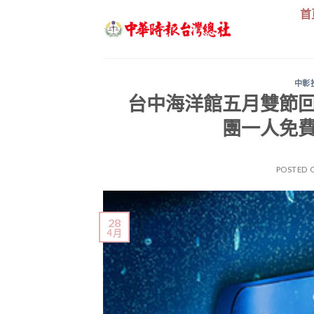
Skip
首
to
content
中彰
台中海洋館五月雙節
團一人免
POSTED 
28
4 月