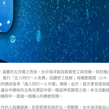
，溫馨的五月隨之而來。台中海洋館為致敬勞工與母親，特別推
3）推行「五人同行一人免費」回饋勞工族群；母親節期間（5/9–
中市的媽咪皆享「兩人同行一人半價」禮遇。此外，館方更首度與
，讓台中媽咪的主角光環從中部一路延伸至國境之南。本次活動
的擁抱中，度過一個暖心的療癒假期。
作的人說聲謝謝。針對即將到來的五一勞動節，台中海洋館自5