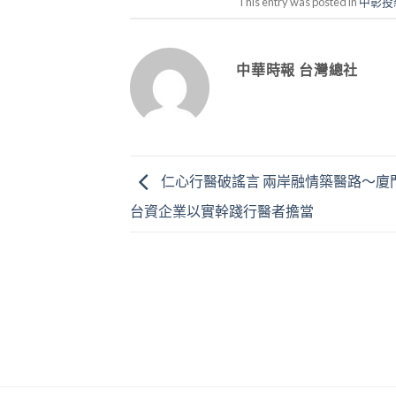
This entry was posted in
中彰投
中華時報 台灣總社
仁心行醫破謠言 兩岸融情築醫路～廈
台資企業以實幹踐行醫者擔當