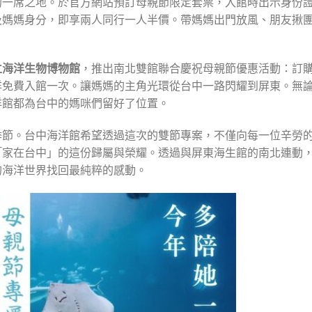
的一席之地。於官方網站預訂母親節限定套票，入館時出示身份
及媽媽身分，即享兩人同行一人半價。帶媽媽出門放風、朋友揪
立海洋生物博物館
，推出南北雙館聯合慶祝母親節優惠活動：訂
洋免費入館一次。讓媽媽的主角光環從台中一路閃耀到屏東。無
洋館都為台中的媽咪們留好了位置。
季節。台中海洋館希望透過這次的雙節專案，不僅向每一位辛勞
「家在台中」的這份歸屬與榮耀。透過與屏東海生館的南北連動
的海洋世界找回最純粹的感動。