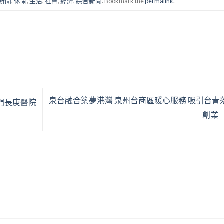
新聞
,
休閑
,
生活
,
社會
,
經濟
,
綜合新聞
. Bookmark the
permalink
.
泉台融合築夢港灣 泉州台商區暖心服務 吸引台青
門長庚醫院
創業