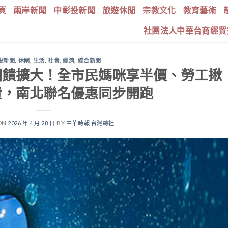
頁
兩岸新聞
中彰投新聞
旅遊休閒
宗教文化
教育藝術
社團法人中華台商經貿
投新聞
,
休閑
,
生活
,
社會
,
經濟
,
綜合新聞
回饋擴大！全市民媽咪享半價、勞工揪
費，南北聯名優惠同步開跑
ON
2026 年 4 月 28 日
BY
中華時報 台灣總社