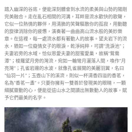
踏入幽深的谷底，便能深刻體會到水流的柔美與山勢的陽剛
完美融合。走在亂石相間的河溝，耳畔是流水歡快的歌聲，
它似一位熱情的夥伴，用清脆的笑聲驅散你的孤寂，用動聽
的旋律消除你的疲憊，演奏著一曲曲高山流水般的美妙樂
章。在這裡，每一處流水都有著動人的故事。望夫岩下的流
水，猶如一位癡情女子的眼淚，乾淨純粹，可謂“洗淚池”；
夫妻岩旁的水域，恰似恩愛夫妻的甜蜜愛巢，故稱“鴛鴦
潭”；梭羅望月旁的灣流，宛如一輪彎月灑落人間，喚作“月
亮灣”；孔雀岩邊的水波，就像孔雀展開的美麗羽翼，名曰
“仙羽一片”；玉壺山下的溪流，則似一杯清香四溢的香茗，
名為“香茗一盞”。只要你擁有一雙善於發現美的眼睛，一顆
細膩靈動的心，便能從這山水之間讀出無數動人的故事，賦
予它們最美的名字。