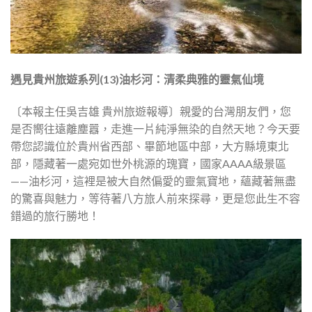
遇見貴州旅遊系列(13)油杉河：清柔典雅的靈氣仙境
〔本報主任吳吉雄 貴州旅遊報導〕親愛的台灣朋友們，您
是否嚮往遠離塵囂，走進一片純淨無染的自然天地？今天要
帶您認識位於貴州省西部、畢節地區中部，大方縣境東北
部，隱藏著一處宛如世外桃源的瑰寶，國家AAAA級景區
——油杉河，這裡是被大自然偏愛的靈氣寶地，蘊藏著無盡
的驚喜與魅力，等待著八方旅人前來探尋，更是您此生不容
錯過的旅行勝地！