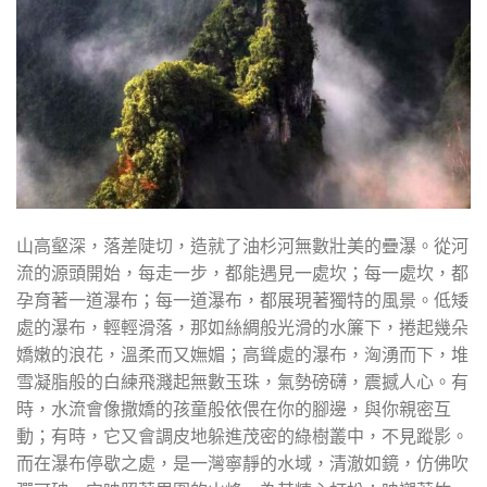
山高壑深，落差陡切，造就了油杉河無數壯美的疊瀑。從河
流的源頭開始，每走一步，都能遇見一處坎；每一處坎，都
孕育著一道瀑布；每一道瀑布，都展現著獨特的風景。低矮
處的瀑布，輕輕滑落，那如絲綢般光滑的水簾下，捲起幾朵
嬌嫩的浪花，溫柔而又嫵媚；高聳處的瀑布，洶湧而下，堆
雪凝脂般的白練飛濺起無數玉珠，氣勢磅礴，震撼人心。有
時，水流會像撒嬌的孩童般依偎在你的腳邊，與你親密互
動；有時，它又會調皮地躲進茂密的綠樹叢中，不見蹤影。
而在瀑布停歇之處，是一灣寧靜的水域，清澈如鏡，仿佛吹