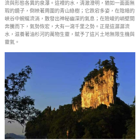
流與形態各異的泉瀑。這裡的水，清澈澄明，猶如一面面無
瑕的鏡子，倒映著周圍的青山綠樹；它跌宕多姿，在陰暗的
峽谷中蜿蜒流淌，散發出神秘幽深的氣息；在險峻的峭壁間
奔騰而下，氣勢恢宏，大有一瀉千里之勢。正是這潺潺流
水，滋養著油杉河的萬物生靈，賦予了這片土地無限生機與
靈氣。