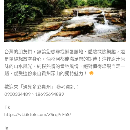
台灣的朋友們，無論您想尋找避暑勝地、體驗探險樂趣，還
是單純想放空身心，油杉河都能滿足您的期待！這裡原汁原
味的山水風光、純樸熱情的當地風情，絕對值得您親自走一
趟，感受這份來自貴州深山的獨特魅力！
歡迎來「遇見多彩貴州」 參考資訊：
0900334489、18695694889
Tk
https://vt.tiktok.com/ZSrqPrFhS/
Ig