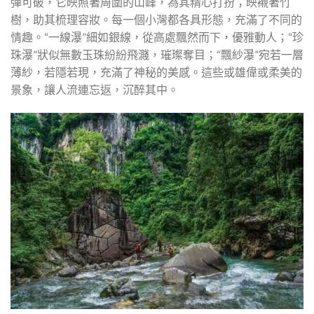
彈可破，它映照著周圍的山峰，為其精心打扮；映襯著竹
樹，助其梳理容妝。每一個小灣都各具形態，充滿了不同的
情趣。“一線瀑”細如銀線，從高處飄然而下，優雅動人；“珍
珠瀑”狀似無數玉珠紛紛飛濺，璀璨奪目；“飄紗瀑”宛若一層
薄紗，若隱若現，充滿了神秘的美感。這些或雄偉或柔美的
景象，讓人流連忘返，沉醉其中。