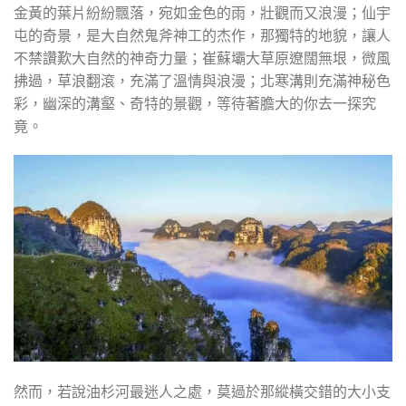
金黃的葉片紛紛飄落，宛如金色的雨，壯觀而又浪漫；仙宇
屯的奇景，是大自然鬼斧神工的杰作，那獨特的地貌，讓人
不禁讚歎大自然的神奇力量；崔蘇壩大草原遼闊無垠，微風
拂過，草浪翻滾，充滿了溫情與浪漫；北寒溝則充滿神秘色
彩，幽深的溝壑、奇特的景觀，等待著膽大的你去一探究
竟。
然而，若說油杉河最迷人之處，莫過於那縱橫交錯的大小支