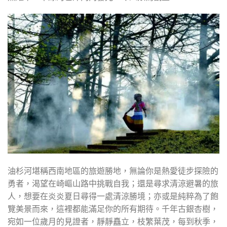
油杉河堪稱西南地區的旅遊勝地，無論你是熱愛徒步探險的
勇者，渴望在崎嶇山路中挑戰自我；還是尋求清涼避暑的旅
人，想要在炎炎夏日尋得一處清涼勝境；亦或是純粹為了飽
覽美景而來，這裡都能滿足你的所有期待。千年古銀杏樹，
宛如一位歲月的見證者，靜靜矗立，枝繁葉茂，每到秋季，