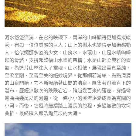
河水悠悠流淌，在它的映襯下，兩岸的山峰顯得更加挺拔峻
秀，宛如一位位威嚴的巨人；山上的樹木也變得更加嫵媚動
人，恰似婀娜多姿的少女。山傍水，水環山，山是水嶙峋崢
嶸的骨骼，支撐起整幅山水畫的架構；水是山輕柔典雅的靈
氣，為這片山林注入了靈魂。山水相依，展現出至真至純、
至柔至剛、至善至美的絕妙境界。從那細若游絲、點點滴滴
的山泉開始，它不斷吸納著山間的清泉、匯集著飛流直下的
瀑布，歷經無數次的跌跌宕宕，跨越幾百米的落差，穿過彎
彎曲曲幾萬尺的河道，從一條小小的溪流逐漸成長為寬闊的
小河。而後，它還將繼續踏上漫長的旅程，穿過無數的坎坷
曲折，最終匯入那浩瀚無垠的大海。