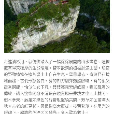
走進油杉河，就仿佛踏入了一幅徐徐展開的山水畫卷。這裡
擁有得天獨厚的生態環境，蒼翠欲滴的植被鋪滿山巒，珍奇
的野動植物在這片樂土上自在生息。舉目望去，奇峰怪石拔
地而起，它們形態各異，有的如刀削斧劈般險峻，有的卻又
靈秀婀娜，恰似仙女下凡。縷縷輕霧縈繞峰巔，猶如飄渺的
薄紗，讓人恍惚間分不清是在現實還是夢境之中。山林間，
樹木參天，藤蘿如綠色的絲帶般盤繞其間，芳草如茵鋪滿大
地。古老的紅豆杉、黃楊樹高大挺拔，枝葉繁茂，在陽光的
照耀下，翠綠的色澤閃閃發光，令人歎為觀止。