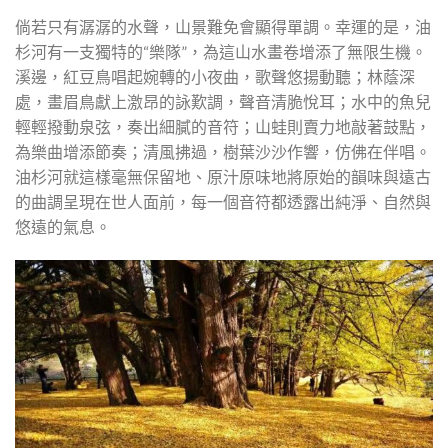
倘若只有潺潺的水聲，山景難免會顯得單調。幸運的是，油
杉河有一支獨特的“樂隊”，為這山水畫卷增添了無限生機。
溪邊，紅豆鳥唱起婉轉的小夜曲，歌聲悠揚動聽；林蔭深
處，畫眉鳥獻上激昂的詠歎調，聲音清脆悅耳；水中的魚兒
輕輕撥動泉弦，奏出細膩的音符；山蛙則賣力地敲著鼓點，
為樂曲增添節奏；清風拂過，樹葉沙沙作響，仿佛在伴唱。
油杉河就這樣毫無保留地、原汁原味地將原始的韻味與遠古
的曲調呈現在世人面前，每一個音符都透露出純淨、自然與
悠遠的氣息。