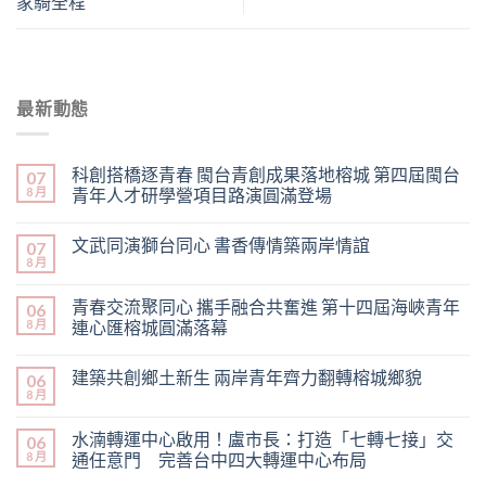
家騎全程
最新動態
科創搭橋逐青春 閩台青創成果落地榕城 第四屆閩台
07
8 月
青年人才研學營項目路演圓滿登場
文武同演獅台同心 書香傳情築兩岸情誼
07
8 月
青春交流聚同心 攜手融合共奮進 第十四屆海峽青年
06
8 月
連心匯榕城圓滿落幕
建築共創鄉土新生 兩岸青年齊力翻轉榕城鄉貌
06
8 月
水湳轉運中心啟用！盧市長：打造「七轉七接」交
06
8 月
通任意門 完善台中四大轉運中心布局