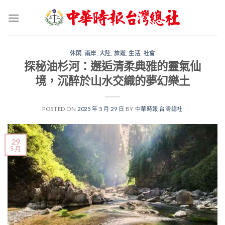
Skip
to
content
休閑
,
兩岸
,
大陸
,
旅遊
,
生活
,
社會
探秘油杉河：邂逅清柔典雅的靈氣仙
境，沉醉於山水交織的夢幻樂土
POSTED ON
2025 年 5 月 29 日
BY
中華時報 台灣總社
29
5 月