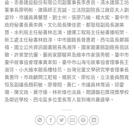
侖、忠泰建設股份有限公司副董事長李彥良、清水建築工坊
董事長廖明彬、建築師王克誠、立法院副院長江啟臣夫人劉
姿玲、市議員黃馨慧、劉士州、張廖乃綸、楊大鋐、臺中市
政府秘書長黃崇典、文化局長陳佳君、都發局副局長謝美
慧、水利局主任秘書林志鴻、捷運工程局主任秘書連昭榮、
新工處主任秘書林鈺淳、中市圖館長曾惠君、西屯區長鄭錫
禧、國立公共資訊圖書館長馬湘萍、國家圖書館副館長翁誌
聰、許景堂伉儷、藝術家鄒駿昇及繪本作家張秀毓、臺中市
臺中故事協會理事黃幸如、臺中市山海屯故事協會理事長王
淑芬、小大繪本館長樓桂花、台灣兒童文學研究學會理事長
黃惠玲，市政顧問江屘菊、楊辰文、廖松岳，立法委員顏寬
恒及副議長顏莉敏、廖偉翔、黃仁，市議員林霈涵、邱愛
珊、陳文政、黃守達、林祈烽也派員，閱讀磐石獎得獎學校
及鄰近學校、西屯區多位里長等人皆到場共襄盛舉。