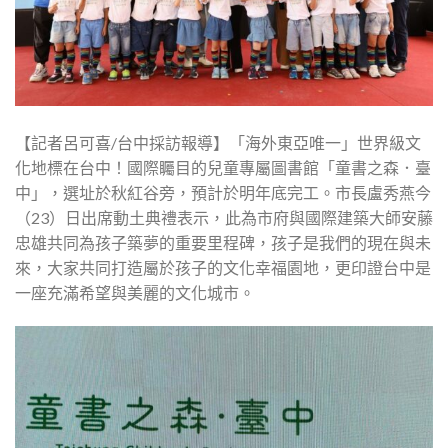
【記者呂可喜/台中採訪報導】「海外東亞唯一」世界級文
化地標在台中！國際矚目的兒童專屬圖書館「童書之森．臺
中」，選址於秋紅谷旁，預計於明年底完工。市長盧秀燕今
（23）日出席動土典禮表示，此為市府與國際建築大師安藤
忠雄共同為孩子築夢的重要里程碑，孩子是我們的現在與未
來，大家共同打造屬於孩子的文化幸福園地，更印證台中是
一座充滿希望與美麗的文化城市。