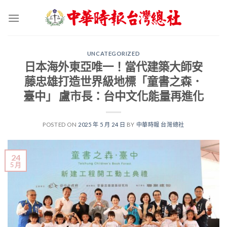
Skip
to
content
UNCATEGORIZED
日本海外東亞唯一！當代建築大師安
藤忠雄打造世界級地標「童書之森．
臺中」 盧市長：台中文化能量再進化
POSTED ON
2025 年 5 月 24 日
BY
中華時報 台灣總社
24
5 月