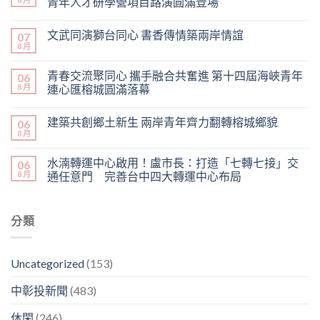
青年人才研學營項目路演圓滿登場
文武同演獅台同心 書香傳情築兩岸情誼
07
8 月
青春交流聚同心 攜手融合共奮進 第十四屆海峽青年
06
8 月
連心匯榕城圓滿落幕
建築共創鄉土新生 兩岸青年齊力翻轉榕城鄉貌
06
8 月
水湳轉運中心啟用！盧市長：打造「七轉七接」交
06
8 月
通任意門 完善台中四大轉運中心布局
分類
Uncategorized
(153)
中彰投新聞
(483)
休閑
(246)