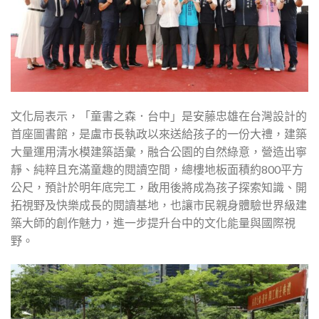
文化局表示，「童書之森．台中」是安藤忠雄在台灣設計的
首座圖書館，是盧市長執政以來送給孩子的一份大禮，建築
大量運用清水模建築語彙，融合公園的自然綠意，營造出寧
靜、純粹且充滿童趣的閱讀空間，總樓地板面積約800平方
公尺，預計於明年底完工，啟用後將成為孩子探索知識、開
拓視野及快樂成長的閱讀基地，也讓市民親身體驗世界級建
築大師的創作魅力，進一步提升台中的文化能量與國際視
野。