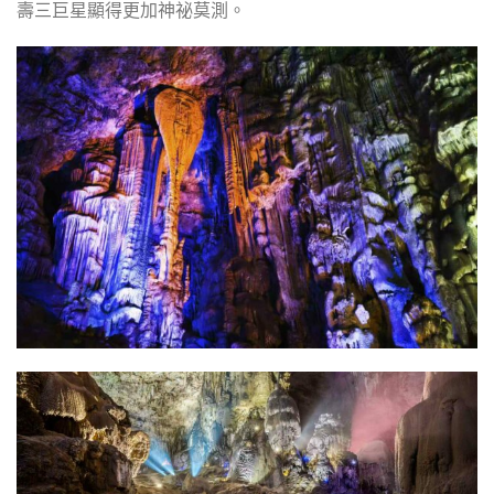
壽三巨星顯得更加神祕莫測。