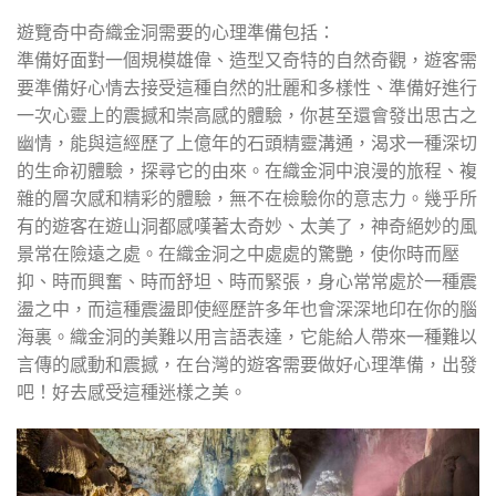
遊覽奇中奇織金洞需要的心理準備包括：
準備好面對一個規模雄偉、造型又奇特的自然奇觀，遊客需
要準備好心情去接受這種自然的壯麗和多樣性、準備好進行
一次心靈上的震撼和崇高感的體驗，你甚至還會發出思古之
幽情，能與這經歷了上億年的石頭精靈溝通，渴求一種深切
的生命初體驗，探尋它的由來。在織金洞中浪漫的旅程、複
雜的層次感和精彩的體驗，無不在檢驗你的意志力。幾乎所
有的遊客在遊山洞都感嘆著太奇妙、太美了，神奇絕妙的風
景常在險遠之處。在織金洞之中處處的驚艷，使你時而壓
抑、時而興奮、時而舒坦、時而緊張，身心常常處於一種震
盪之中，而這種震盪即使經歷許多年也會深深地印在你的腦
海裏。織金洞的美難以用言語表達，它能給人帶來一種難以
言傳的感動和震撼，在台灣的遊客需要做好心理準備，出發
吧！好去感受這種迷樣之美。