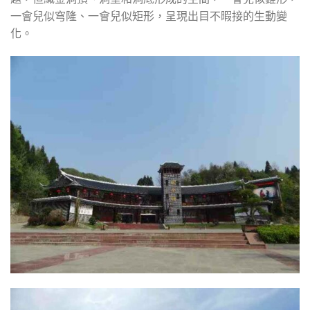
一會兒似穹隆、一會兒似矩形，呈現出目不暇接的生動變
化。