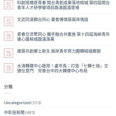
科創搭橋逐青春 閩台青創成果落地榕城 第四屆閩台
07
8 月
青年人才研學營項目路演圓滿登場
文武同演獅台同心 書香傳情築兩岸情誼
07
8 月
青春交流聚同心 攜手融合共奮進 第十四屆海峽青年
06
8 月
連心匯榕城圓滿落幕
建築共創鄉土新生 兩岸青年齊力翻轉榕城鄉貌
06
8 月
水湳轉運中心啟用！盧市長：打造「七轉七接」交
06
8 月
通任意門 完善台中四大轉運中心布局
分類
Uncategorized
(153)
中彰投新聞
(483)