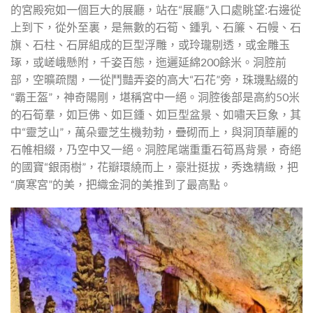
的宮殿宛如一個巨大的展廳，站在“展廳”入口處眺望:右邊從
上到下，從外至裏，是無數的石筍、鍾乳、石簾、石幔、石
旗、石柱、石屏組成的巨型浮雕，或玲瓏剔透，或金雕玉
琢，或嵯峨懸附，千姿百態，迤邐延綿200餘米。洞腔前
部，空曠疏闊，一從鬥豔弄姿的高大“石花”旁，珠璣點綴的
“霸王盔”，神奇陽剛，堪稱宮中一絕。洞腔後部是高約50米
的石筍羣，如巨佛、如巨鍾、如巨型盆景、如嘯天巨象，其
中“靈芝山”，萬朵靈芝生機勃勃，疊砌而上，與洞頂華麗的
石帷相綴，乃空中又一絕。洞腔尾端重重石筍爲背景，奇絕
的國寶“銀雨樹”，花瓣環繞而上，豪壯挺拔，秀逸精緻，把
“廣寒宮”的美，把織金洞的美推到了最高點。