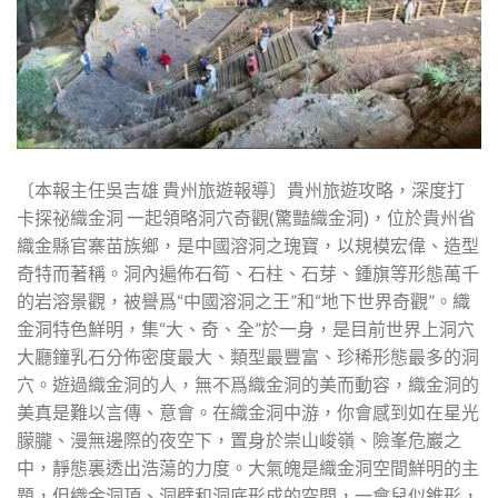
〔本報主任吳吉雄 貴州旅遊報導〕貴州旅遊攻略，深度打
卡探祕織金洞 一起領略洞穴奇觀(驚豔織金洞)，位於貴州省
織金縣官寨苗族鄉，是中國溶洞之瑰寶，以規模宏偉、造型
奇特而著稱。洞內遍佈石筍、石柱、石芽、鍾旗等形態萬千
的岩溶景觀，被譽爲“中國溶洞之王”和“地下世界奇觀”。織
金洞特色鮮明，集“大、奇、全”於一身，是目前世界上洞穴
大廳鐘乳石分佈密度最大、類型最豐富、珍稀形態最多的洞
穴。遊過織金洞的人，無不爲織金洞的美而動容，織金洞的
美真是難以言傳、意會。在織金洞中游，你會感到如在星光
朦朧、漫無邊際的夜空下，置身於崇山峻嶺、險峯危巖之
中，靜態裏透出浩蕩的力度。大氣魄是織金洞空間鮮明的主
題，但織金洞頂、洞壁和洞底形成的空間，一會兒似錐形，