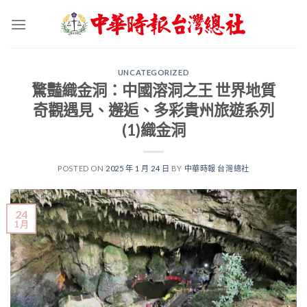
Skip
to
content
UNCATEGORIZED
驚豔織金洞：中國溶洞之王 世界地質
奇觀遇見、邂逅、多彩貴州旅遊系列
(1)織金洞
POSTED ON
2025 年 1 月 24 日
BY
中華時報 台灣總社
24
1 月