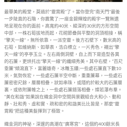
最華美的殿堂，莫過於“靈霄殿”了。當你登完“南天門”最後
一步陡直的石階，你震驚了:一座金碧輝煌的殿宇一覽無遺
地呈現在你的面前。高寬約40米、縱深約30米的方形空間
中部，一株石筍拔地而起，花砌節疊與平整的洞頂相接，稱
“擎天一線”，無所依靠，一派空靈。後方石壁下，數米高的
石筍，如維納斯、如華表，浩白標立，一片秀色，襯出“擎
天一線”的亭亭玉立。左右兩側洞壁，自上而下是造型各異
的石簾，更烘托出“擎天一線”的纖細秀美。其中右壁，“百尺
垂簾”傾瀉直下，富麗雄奇，冰雕玉鏤;一些處石簾直下數10
米，氣勢恢宏，一些處石簾半空中斷，重重簾幕，一些處石
簾密密尺餘，層層相疊，狀如串珠，或隱約於較大的石簾層
裏，或依附簾帷之上，一些處石簾錯落相疊，燦若瀑布羣。
“美在和諧”如果說在織金洞中空間與景觀組合大和小、動和
靜、壯和秀、虛和實、疏和密的和諧美比比皆是，那麼“靈
霄殿”把這種美髮揮到了極致。
織金洞的神祕，深邃的高潮在“廣寒宮”，這個約400餘米長