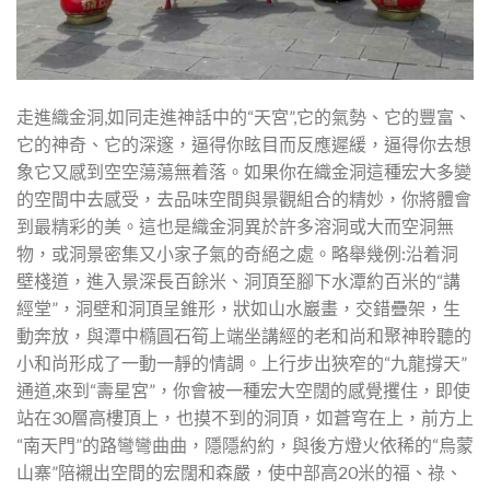
走進織金洞,如同走進神話中的“天宮”,它的氣勢、它的豐富、
它的神奇、它的深邃，逼得你眩目而反應遲緩，逼得你去想
象它又感到空空蕩蕩無着落。如果你在織金洞這種宏大多變
的空間中去感受，去品味空間與景觀組合的精妙，你將體會
到最精彩的美。這也是織金洞異於許多溶洞或大而空洞無
物，或洞景密集又小家子氣的奇絕之處。略舉幾例:沿着洞
壁棧道，進入景深長百餘米、洞頂至腳下水潭約百米的“講
經堂”，洞壁和洞頂呈錐形，狀如山水巖畫，交錯疊架，生
動奔放，與潭中橢圓石筍上端坐講經的老和尚和聚神聆聽的
小和尚形成了一動一靜的情調。上行步出狹窄的“九龍撐天”
通道,來到“壽星宮”，你會被一種宏大空闊的感覺攫住，即使
站在30層高樓頂上，也摸不到的洞頂，如蒼穹在上，前方上
“南天門”的路彎彎曲曲，隱隱約約，與後方燈火依稀的“烏蒙
山寨”陪襯出空間的宏闊和森嚴，使中部高20米的福、祿、