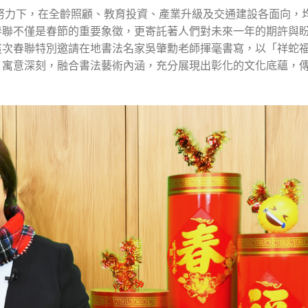
心努力下，在全齡照顧、教育投資、產業升級及交通建設各面向，
春聯不僅是春節的重要象徵，更寄託著人們對未來一年的期許與
這次春聯特別邀請在地書法名家吳肇勳老師揮毫書寫，以「祥蛇
，寓意深刻，融合書法藝術內涵，充分展現出彰化的文化底蘊，