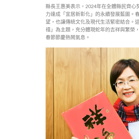
縣長王惠美表示，2024年在全體縣民齊
力達成「宜居新彰化」的永續發展藍圖。
望，也讓傳統文化及現代生活緊密結合。
禧」為主題，充分體現蛇年的吉祥與繁榮
春節節慶熱鬧氣息。