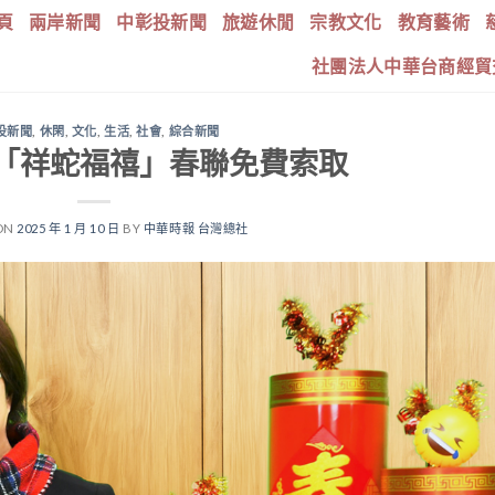
頁
兩岸新聞
中彰投新聞
旅遊休閒
宗教文化
教育藝術
社團法人中華台商經貿
投新聞
,
休閑
,
文化
,
生活
,
社會
,
綜合新聞
「祥蛇福禧」春聯免費索取
ON
2025 年 1 月 10 日
BY
中華時報 台灣總社