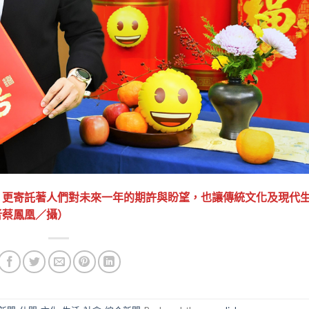
，更寄託著人們對未來一年的期許與盼望，也讓傳統文化及現代
者蔡鳳凰／攝）