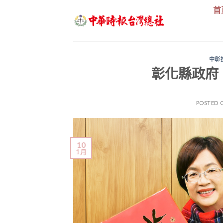
Skip
首
to
content
中彰
彰化縣政府
POSTED 
10
1 月