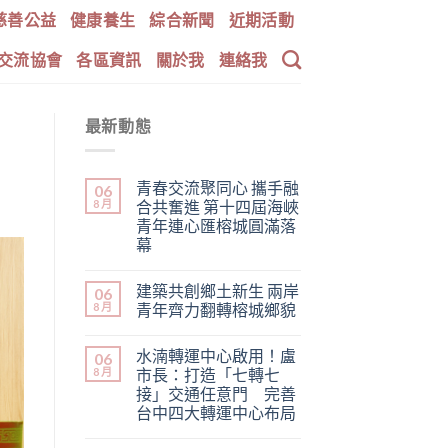
慈善公益
健康養生
綜合新聞
近期活動
交流協會
各區資訊
關於我
連絡我
最新動態
青春交流聚同心 攜手融
06
8 月
合共奮進 第十四屆海峽
青年連心匯榕城圓滿落
幕
建築共創鄉土新生 兩岸
06
8 月
青年齊力翻轉榕城鄉貌
水湳轉運中心啟用！盧
06
8 月
市長：打造「七轉七
接」交通任意門 完善
台中四大轉運中心布局