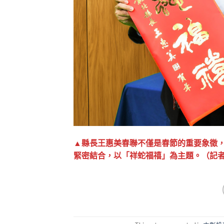
▲縣長王惠美春聯不僅是春節的重要象徵
緊密結合，以「祥蛇福禧」為主題。（記