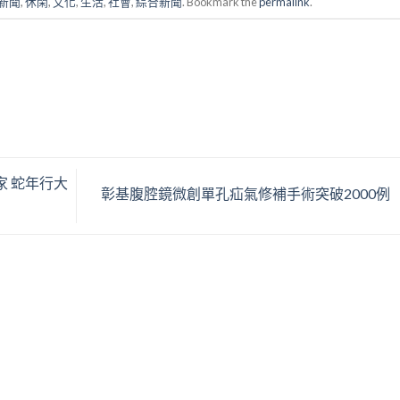
新聞
,
休閑
,
文化
,
生活
,
社會
,
綜合新聞
. Bookmark the
permalink
.
家 蛇年行大
彰基腹腔鏡微創單孔疝氣修補手術突破2000例