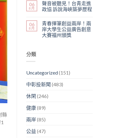
聲音被聽見！台青走進
06
8 月
政協 訴說海峽築夢歷程
青春揮筆創益兩岸！兩
06
8 月
岸大學生公益廣告創意
大賽福州頒獎
分類
Uncategorized
(151)
中彰投新聞
(483)
休閑
(246)
健康
(89)
對縣
兩岸
(85)
1
公益
(47)