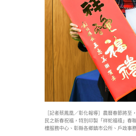
［記者蔡鳳凰／彰化報導］農曆春節將至，
民之新春祝福，特別印製「祥蛇福禧」春
樓服務中心、彰縣各鄉鎮市公所、戶政事