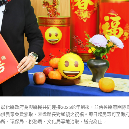
彰化縣政府為與縣民共同迎接2025蛇年到來，並傳達縣府團隊
聯供民眾免費索取，表達縣長對鄉親之祝福。即日起民眾可至縣府
務所、環保局、稅務局、文化局等地洽取，送完為止。